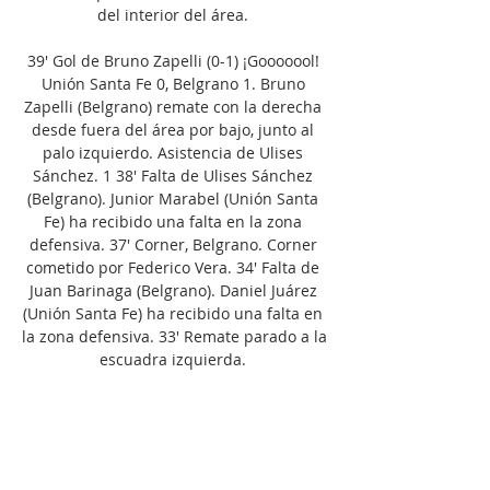
del interior del área. 

39' Gol de Bruno Zapelli (0-1) ¡Gooooool! 
Unión Santa Fe 0, Belgrano 1. Bruno 
Zapelli (Belgrano) remate con la derecha 
desde fuera del área por bajo, junto al 
palo izquierdo. Asistencia de Ulises 
Sánchez. 1 38' Falta de Ulises Sánchez 
(Belgrano). Junior Marabel (Unión Santa 
Fe) ha recibido una falta en la zona 
defensiva. 37' Corner, Belgrano. Corner 
cometido por Federico Vera. 34' Falta de 
Juan Barinaga (Belgrano). Daniel Juárez 
(Unión Santa Fe) ha recibido una falta en 
la zona defensiva. 33' Remate parado a la 
escuadra izquierda. 

Home - Sol Play 91.5 Unión visita a 
Belgrano en Córdoba en busca de tres 
puntos que lo alejen de Senadores de 
California visitaron Santa Fe y fueron 