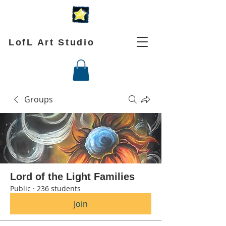
LofL Art Studio
Groups
Lord of the Light Families
Public
·
236 students
Join