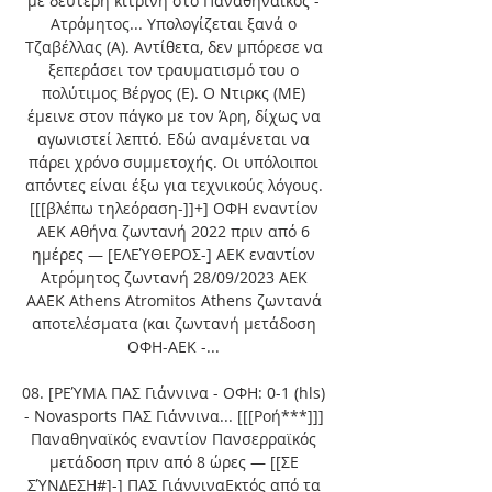
με δεύτερη κίτρινη στο Παναθηναϊκός - 
Ατρόμητος... Υπολογίζεται ξανά ο 
Τζαβέλλας (Α). Αντίθετα, δεν μπόρεσε να 
ξεπεράσει τον τραυματισμό του ο 
πολύτιμος Βέργος (Ε). Ο Ντιρκς (ΜΕ) 
έμεινε στον πάγκο με τον Άρη, δίχως να 
αγωνιστεί λεπτό. Εδώ αναμένεται να 
πάρει χρόνο συμμετοχής. Οι υπόλοιποι 
απόντες είναι έξω για τεχνικούς λόγους. 
[[[βλέπω τηλεόραση-]]+] ΟΦΗ εναντίον 
ΑΕΚ Αθήνα ζωντανή 2022 πριν από 6 
ημέρες — [ΕΛΕΎΘΕΡΟΣ-] ΑΕΚ εναντίον 
Ατρόμητος ζωντανή 28/09/2023 AEK 
AAEK Athens Atromitos Athens ζωντανά 
αποτελέσματα (και ζωντανή μετάδοση 
ΟΦΗ-ΑΕΚ -... 

08. [ΡΕΎΜΑ ΠΑΣ Γιάννινα - ΟΦΗ: 0-1 (hls) 
- Novasports ΠΑΣ Γιάννινα... [[[Ροή***]]] 
Παναθηναϊκός εναντίον Πανσερραϊκός 
μετάδοση πριν από 8 ώρες — [[ΣΕ 
ΣΎΝΔΕΣΗ#]-] ΠΑΣ ΓιάννιναΕκτός από τα 