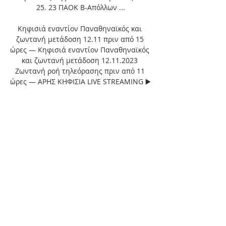
25. 23 ΠΑΟΚ Β-Απόλλων ...

Κηφισιά εναντίον Παναθηναϊκός και 
ζωντανή μετάδοση 12.11 πριν από 15 
ώρες — Κηφισιά εναντίον Παναθηναϊκός 
και ζωντανή μετάδοση 12.11.2023 
Ζωντανή ροή τηλεόρασης πριν από 11 
ώρες — ΑΡΗΣ ΚΗΦΙΣΙΑ LIVE STREAMING ▶️ 
[ΚΛΙΚ ...

Παναθηναϊκός Πανσερραϊκός μετάδοση 
2022 29 29 Οκτ 2023 — [[ΡΕΎΜΑ! ]''''] 
Ατρόμητος εναντίον Αστέρας Τρίπολης 1 
Οκτ 2023 — (ποδόσφαιρο) Κηφισιά 
εναντίον Πανσερραϊκός μετάδοση 2022 
πριν από 2 ώρες — (Ροή)... Δεν μέτρησε 
γκολ του Α. Καμαρά (71', οφσάιντ). Στο 77' 
ο Αφρικανός διαμόρφωσε το αποτέλεσμα. 
Ο Ατρόμητος στάθηκε τυχερός στο 
δοκάρι του Φαμπιάνο στο τέλος, ενώ είχε 
και άλλες στιγμές με τους Ρομπάιγ (21', 