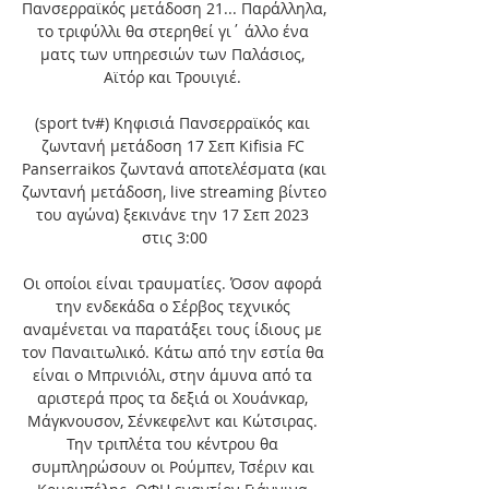
Πανσερραϊκός μετάδοση 21... Παράλληλα, 
το τριφύλλι θα στερηθεί γι΄ άλλο ένα 
ματς των υπηρεσιών των Παλάσιος, 
Αϊτόρ και Τρουιγιέ. 

(sport tv#) Κηφισιά Πανσερραϊκός και 
ζωντανή μετάδοση 17 Σεπ Kifisia FC 
Panserraikos ζωντανά αποτελέσματα (και 
ζωντανή μετάδοση, live streaming βίντεο 
του αγώνα) ξεκινάνε την 17 Σεπ 2023 
στις 3:00

Οι οποίοι είναι τραυματίες. Όσον αφορά 
την ενδεκάδα ο Σέρβος τεχνικός 
αναμένεται να παρατάξει τους ίδιους με 
τον Παναιτωλικό. Κάτω από την εστία θα 
είναι ο Μπρινιόλι, στην άμυνα από τα 
αριστερά προς τα δεξιά οι Χουάνκαρ, 
Μάγκνουσον, Σένκεφελντ και Κώτσιρας. 
Την τριπλέτα του κέντρου θα 
συμπληρώσουν οι Ρούμπεν, Τσέριν και 