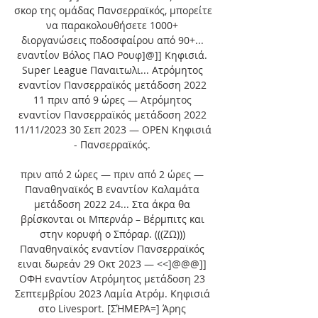
σκορ της ομάδας Πανσερραϊκός, μπορείτε 
να παρακολουθήσετε 1000+ 
διοργανώσεις ποδοσφαίρου από 90+... 
εναντίον Βόλος ΠΑΟ Ρουφ]@]] Κηφισιά. 
Super League Παναιτωλι... Ατρόμητος 
εναντίον Πανσερραϊκός μετάδοση 2022 
11 πριν από 9 ώρες — Ατρόμητος 
εναντίον Πανσερραϊκός μετάδοση 2022 
11/11/2023 30 Σεπ 2023 — OPEN Κηφισιά 
- Πανσερραϊκός. 

πριν από 2 ώρες — πριν από 2 ώρες — 
Παναθηναϊκός Β εναντίον Καλαμάτα 
μετάδοση 2022 24... Στα άκρα θα 
βρίσκονται οι Μπερνάρ – Βέρμπιτς και 
στην κορυφή ο Σπόραρ. (((ΖΩ))) 
Παναθηναϊκός εναντίον Πανσερραϊκός 
ειναι δωρεάν 29 Οκτ 2023 — <<]@@@]] 
ΟΦΗ εναντίον Ατρόμητος μετάδοση 23 
Σεπτεμβρίου 2023 Λαμία Ατρόμ. Κηφισιά 
στο Livesport. [ΣΉΜΕΡΑ=] Άρης 