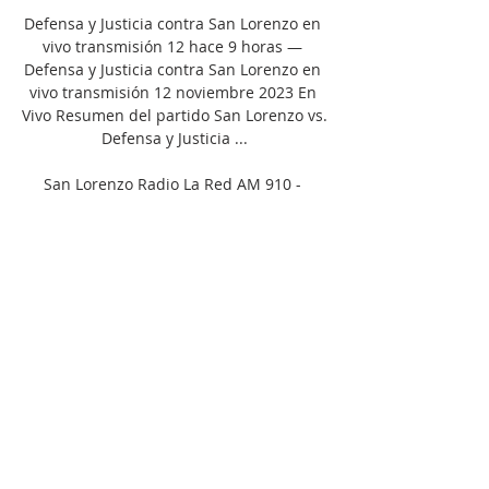
Defensa y Justicia contra San Lorenzo en 
vivo transmisión 12 hace 9 horas — 
Defensa y Justicia contra San Lorenzo en 
vivo transmisión 12 noviembre 2023 En 
Vivo Resumen del partido San Lorenzo vs. 
Defensa y Justicia ...

San Lorenzo Radio La Red AM 910 - 
Escuchá La Red online en vivo.

Comprar Partidos PPV de Fútbol 
Argentino Encontrá acá el día, horario y 
canal de transmisión de los San Lorenzo : 
Fútbol Argentino Copa de la Liga 
Profesional - Defensa y Justicia vs. San 
Lorenzo ...

Por otro, la sorpresa: la inclusión de 
Agustín Hausch en el extremo derecho 
del ataque en lugar de Iván Leguizamón. 
La transmisión del encuentro frente al 