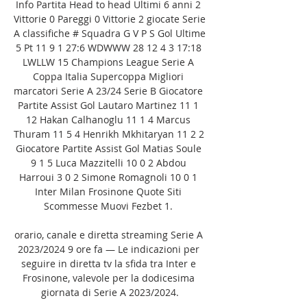
Info Partita Head to head Ultimi 6 anni 2 
Vittorie 0 Pareggi 0 Vittorie 2 giocate Serie 
A classifiche # Squadra G V P S Gol Ultime 
5 Pt 11 9 1 27:6 WDWWW 28 12 4 3 17:18 
LWLLW 15 Champions League Serie A 
Coppa Italia Supercoppa Migliori 
marcatori Serie A 23/24 Serie B Giocatore 
Partite Assist Gol Lautaro Martinez 11 1 
12 Hakan Calhanoglu 11 1 4 Marcus 
Thuram 11 5 4 Henrikh Mkhitaryan 11 2 2 
Giocatore Partite Assist Gol Matias Soule 
9 1 5 Luca Mazzitelli 10 0 2 Abdou 
Harroui 3 0 2 Simone Romagnoli 10 0 1 
Inter Milan Frosinone Quote Siti 
Scommesse Muovi Fezbet 1. 

orario, canale e diretta streaming Serie A 
2023/2024 9 ore fa — Le indicazioni per 
seguire in diretta tv la sfida tra Inter e 
Frosinone, valevole per la dodicesima 
giornata di Serie A 2023/2024.
