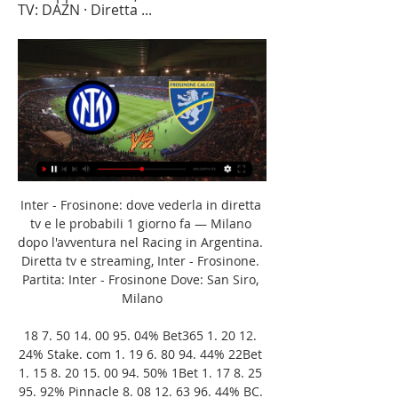
TV: DAZN · Diretta ...
Inter - Frosinone: dove vederla in diretta 
tv e le probabili 1 giorno fa — Milano 
dopo l'avventura nel Racing in Argentina. 
Diretta tv e streaming, Inter - Frosinone. 
Partita: Inter - Frosinone Dove: San Siro, 
Milano

18 7. 50 14. 00 95. 04% Bet365 1. 20 12. 
24% Stake. com 1. 19 6. 80 94. 44% 22Bet 
1. 15 8. 20 15. 00 94. 50% 1Bet 1. 17 8. 25 
95. 92% Pinnacle 8. 08 12. 63 96. 44% BC. 