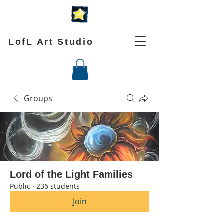
LofL Art Studio
Groups
Lord of the Light Families
Public
·
236 students
Join