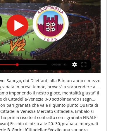
formazione umbra g... Ex Cittadella, finisce male la prima esperienza da allenatore di Iori: esonerato dal Sangiuliano Al suo posto è tornato Andrea Ciceri, Pascali dovrebbe rimanere come vice Cittadella-Lecco, Pittarello: “Sembrava una giornata storta, ci abbiamo creduto” E. Paglia • Le parole dell'attaccante granata, autore del gol del provvisorio 1-1 FINALE CITTADELLA-LECCO 2-1 (20′ Ionita, 87′ Pittarello, 89′ Cassano) Segui la diretta Cittadella-Lecco a partire dalle 16. 15 Cittadella-Lecco, altra sfida inedita in B. 

Il commento d... FINALE SAMPDORIA-CITTADELLA 1-2 (43′ La Gumina, 49′ Magrassi, 66′ Branca) A Marassi la squadra di Gorini scende in campo per l'ultima partita della quinta g... Serie B, la quinta giornata in tempo reale. Chiude il Cittadella a Marassi Venezia in testa dopo l'anticipo aspettando i risultati del week-end. Monday night... Sampdoria-Cittadella, Gorini: “Sarà stimolante, cercheremo di metterli in difficoltà” Il tecnico granata anticipa la sfida di lunedì prossimo, ospite di una trasmission... 

Palermo FC-AS Cittadella in diretta gratis 12 novembre 2023 3 ore fa — Palermo FC-AS Cittadella in diretta gratis 12 novembre 2023 Tv dal vivo Palermo-Cittadella, i convocati di Corini: c'è Segre, out Vasic.

Oggi Palermo-Cittadella diretta tv 12.11.2023 Guardare la tv 3 ore fa — Oggi Palermo-Cittadella diretta tv 12.11.2023 Guardare la tv 3 ore fa — Allenatore: Gorini. Dove vedere la partita in tv e streaming.

Il costo di Sky Sport è 16 euro al mese, per abbonarsi anche a Sky Calcio bisogna pagare ulteriori 16 euro per l’abbonamento mensile. Come funziona NOW TV, si possono vedere anche partite ed è gratuito? NOW TV è una piattaforma di streaming dal vivo di eventi sportivi, la programmazione prevede anche di film e altri programmi. NOW TV è la directory online di Sky, offre un pacchetto base di 29, 99 euro mensili e il palinsesto è per grandi linee uguale a quello del singolo pacchetto Calcio proposto da Sky. Sembra vantaggioso che la spesa totale è di gran lunga inferiore a quella di Sky, meno della metà e c’è anche la possibilità di vedere soltanto di vedere e pagare soltanto per le partite che sono di vostro interesse. 

Palermo-Cittadella in tv: data, orario e diretta streaming La data, l'orario, la diretta tv e streaming di Palermo-Cittadella, match valevole per la decima giornata del campionato italiano di Serie B 2022/2023.

Serie B, alle 16:15 DIRETTA di Palermo-Cittadella 6 ore fa — Canale TV: DAZN, Sky Sport Calcio e Sky Sport Canale 251 del satellite; Streaming: DAZN, SkyGo, NOW. LINK STREAMING. Disclaimer - Il post dal ...

Serie B: Cittadella-Palermo dove vederla in diretta tv e 2 mar 2023 — Scopri dove vedere in diretta tv e in streaming la sfida tra Cittadella e Palermo. Appuntamento a sabato 11 marzo alle 14:00.

Lakes, Alps & Dolomites Private Tour 2022 Oggi AS Cittadella-US Cremonese diretta tv 27 ottobre 2023 Trasmissione in diretta Offre notizie di calcio e calciomercato sulle squadre di Serie B.

Streaming Palermo FC vs AS Cittadella in diretta gratis 12 n 3 ore fa — Streaming Palermo FC vs AS Cittadella in diretta gratis 12 novembre 2023 Guarda in diretta 8 ore fa — Oggi Palermo FC AS Cittadella diretta ...

Cittadella Palermo oggi, Sky, Dazn o Helbiz? Dove vederla 11 mar 2023 — diretta tv su Sky Sport Calcio al canale 255. Il match verrà trasmesso anche in streaming dalle piattaforme DAZN, Helbiz Live, Now Tv e Sky Go.

FINALE Catanzaro-Cittadella 1-1 (3′ pt Carissoni, 26′ pt Donnarumma rig. ) Settima giornata di campionato di serie B, i granata di Gorini sono impegnati nell... Serie B in campo per l’infrasettimanale. Domani il Cittadella a Catanzaro I granata di Gorini saranno impegnati in trasferta sul difficile campo del Ceravol... FINALE CITTADELLA-COMO 0-3 (2′ Ioannou, 32’ Cutrone, 50′ Cutrone) Sesta giornata di serie Bkt, segui la cronaca di Cittadella-Como in diretta Sampdoria-Cittadella, Gorini: “A fine primo tempo ci siamo detti che…” I granata inguaiano la squadra di Pirlo, ancora a secco di vittorie. 

30, in porta torna Kastrati. Massima attenzione a bo... FINALE PISA-CITTADELLA 2-1 (16′ Piccinini, 70′ Esteves, 94′ Pittarello) La squadra di Gorini è impegnata sul terreno dell'Arena Garibaldi, dalle 14 cronac... Cittadella, sabato si torna in campo con il Pisa. Prima convocazione per Negro? L'ultimo acquisto potrebbe debuttare già all'Arena Garibaldi. Arbitra il criticati... Cittadella, dal mercato svincolati arriva Negro (difensore, ex Pordenone) Il centrale l'anno scorso ha giocato nella fila dei neroverdi FINALE CITTADELLA-TERNANA 2-2 (8′ Falletti, 10′ Maistrello, 29′ Cassano, 85′ Sorensen)... 

calcio-tv. it non diffonde streaming di eventi sportivi a pagamento in maniera illecita, consente tuttavia di fornire informazioni dettagliate e rispondere alle domande dei suoi appassionati seguaci su come seguire il calcio online in maniera del tutto legale. I palinsesti su Rai Sport, come funzionano e quante partite propongono gratuitamente? Rai Sport è il canale televisivo sportivo nazionale per eccellenza che offre una programmazione 24 ore su 24 ai suoi spettatori. Qui gli appassionati di sport meno seguiti e reclamizzati può trovare un palinsesto vastissimo e per tutti i gusti. Si passa dall avvincente Mondiale su strada alle acrobazie del Motocross, è presente anche la Granfondo di ciclismo più antica del mondo, la Nove Colli, una rassegna che riunisce ciclisti provenienti da tutto il mondo che percorrono 200 km prima di tagliare il traguardo. Ci sono anche delle rubriche sportive che permettono di rivivere le gesta di campioni del passato per rivivere memorabili momenti di sport. 

Calendario Palermo - Serie B 2023-2024 5 ore fa — 4. Calcio · Serie B, Palermo-Brescia: dove vedere la partita in diretta tv e in streaming. 5. Calcio · Un punto in tre partite, così non va: avanti con Corini ...

Tutto Cittadella: ultime notizie e aggiornamenti | Padova SportLIVE PALERMO-CITTADELLA, segui la diretta dalle 16. 15 R. PadovaSport. TV • Live dalle 16. 15 la diretta di Palerm