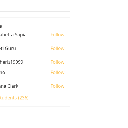
s
sabetta Sapia
Follow
ti Guru
Follow
heriz19999
Follow
z19999
mo
Follow
yana Clark
Follow
Students (236)