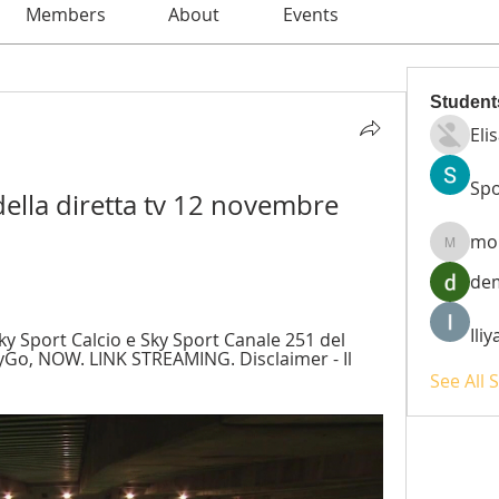
Members
About
Events
Student
Eli
Spo
ella diretta tv 12 novembre 
mo
moheri
de
Ili
y Sport Calcio e Sky Sport Canale 251 del 
kyGo, NOW. LINK STREAMING. Disclaimer - Il 
See All 