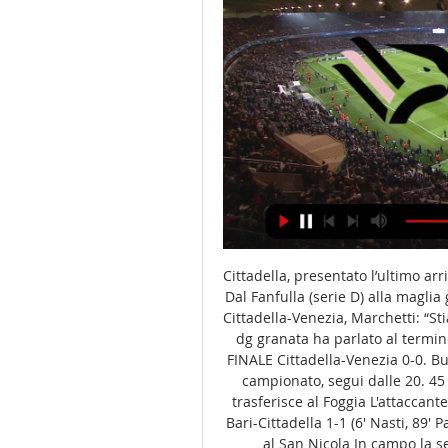
Cittadella, presentato l’ultimo arrivo: Sanogo, dai Dilettanti alla B in un anno e mezzo Dal Fanfulla (serie D) alla maglia granata in breve tempo, proverà a sorprendere a... Cittadella-Venezia, Marchetti: “Stiamo imponendo il nostro gioco, mentalità giusta” Il dg granata ha parlato al termine di Cittadella-Venezia 0-0 sottolineando i segn... FINALE Cittadella-Venezia 0-0. Buon pari granata che vale il quinto punto Quarta di campionato, segui dalle 20. 45 Cittadella-Venezia Mercato Cittadella, Embalo si trasferisce al Foggia L'attaccante ha prima risolto il contratto con i granata FINALE Bari-Cittadella 1-1 (6′ Nasti, 89′ Pavan) Fischio d'inizio alle 20. 30, granata impegnati al San Nicola In campo la serie B, Gorini (Cittadella): “Voglio una squadra determinata a Bari” Le parole dell'allenatore granata alla vigilia della sfida al San Nicola Mercato Cittadella, trovata la quadra per la cessione di Asencio: andrà al Potenza L'attaccante ha trovato l'accordo, scenderà di categoria FINALE Parma-Cittadella 2-0 (3′ Benedyczak, 48′ Bernabè) Il match valido per la seconda giornata in tempo reale FINALE Cittadella-Reggiana 1-0 (49’ pt Amatucci) Prima giornata di serie B, granata impegnati al Tombolato. 

Classifica Serie B di Calcio 10 ore fa — Cittadella, 16, 12, 4, 4, 4, 14, 17. 12, Pisa, 16, 13, 4, 4, 5, 13 Diretta Palermo-Brescia ore 18.30: dove vederla in tv, streaming e formazioni ufficiali.

Segui qui la cronaca in... Comincia la serie B, il Cittadella delle tante scommesse all’esame Reggiana Domenica scendono in campo i granata, si attende ancora di modificare la "X" in ca... Il Cittadella comincia con il piede giusto, eliminato l’Empoli: avanti in Coppa Granata ai sedicesimi, Amatucci e Magrassi firmano il successo Empoli-Cittadella, segui live il match di Coppa Italia (primo impegno ufficiale) Granata di fronte alla prima partita che conta della stagione UFFICIALE Ennesima scommessa del Cittadella, ecco lo svincolato Pandolfi Ha lasciato da poco il Cosenza, dopo l'ultimo prestito alla Juve Stabia (con 6 gol... 

Palermo FC - Cittadella: Oggi in diretta streaming e in TV Dove guardare Palermo FC - Cittadella in live streaming e in TV oggi: è su Prime Video, ecc.? Scopri tutte le opzioni in live streaming e in TV ora su ...

Paglia • I granata tornano alla vittoria davanti al proprio pubblico, il commento dell'alle... FINALE CITTADELLA-BRESCIA 3-2 (4′ Frare aut., 13′ Carriero, 32′ Vita, 69′ Bertagnoli, 82′... La cronaca live di Cittadella-Brescia, fischio d'inizio ore 14 Cittadella fuori dalla Coppa, la Cremonese fa male ancora nel finale Come in campionato, i grigiorossi passano nei minuti finali. I granata erano rimas... Il Cittadella cerca rivincita in Coppa, domani c’è ancora la Cremonese Allo Zini si gioca per il passaggio agli ottavi di Coppa, contro la Roma FINALE CITTADELLA-CREMONESE 1-2 (79’ Ravanelli, 82’ Vita, 93’ Vazquez) La cronaca live di Cittadella-Cremonese Cittadella-Cremonese, primo round. Gorini: “Scelte mirate sull’avversario, loro tra i più forti”... In campo al Tombolato alle 20. 

Palermo - Cittadella (Serie B): la cronaca in diretta del match Segui la cronaca in diretta del match Palermo - Cittadella del 12/11/2023 su Corriere.it. Aggiornamenti live, gol e azioni clou.

In alternativa c’è un pacchetto giornaliero che prevede una spesa di 7, 99 euro o settimanale selezionando solo determinati eventi al costo di 14, 99 euro. La pecca di NOW TV è che raramente ci sono offerte speciali e promozioni, il costo annuo è mediamente di poco piú di 100 euro. Query di ricerca popolari cittadella spal dove vederla calciotv dove guardare as cittadella - spal partita cittadella oggi in tv dove guardare reggina - as cittadella dove guardare as cittadella - venezia football club cittadella spal streaming dove guardare as cittadella - frosinone calcio dove vedere ascoli cittadella spal cittadella dove vederla calcio. 

Nona giornata di campionato, i granata ospitano al Tombolato la 