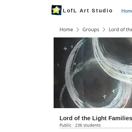
LofL Art Studio
Hom
Home
Groups
Lord of th
Lord of the Light Familie
Public
·
236 students