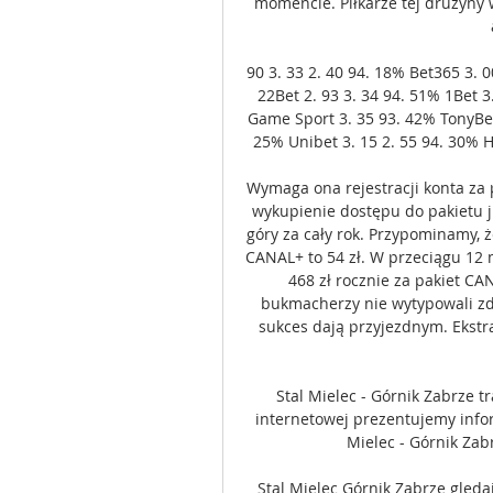
momencie. Piłkarze tej drużyny w
90 3. 33 2. 40 94. 18% Bet365 3. 0
22Bet 2. 93 3. 34 94. 51% 1Bet 3.
Game Sport 3. 35 93. 42% TonyBet 
25% Unibet 3. 15 2. 55 94. 30% H
Wymaga ona rejestracji konta za 
wykupienie dostępu do pakietu ju
góry za cały rok. Przypominamy, ż
CANAL+ to 54 zł. W przeciągu 12 
468 zł rocznie za pakiet CA
bukmacherzy nie wytypowali zd
sukces dają przyjezdnym. Ekstra
Stal Mielec - Górnik Zabrze tr
internetowej prezentujemy infor
Mielec - Górnik Zabr
Stal Mielec Górnik Zabrze gleda