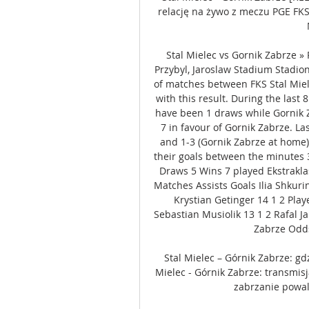
relację na żywo z meczu PGE FKS
Stal Mielec vs Gornik Zabrze »
Przybyl, Jaroslaw Stadium Stadio
of matches between FKS Stal Miel
with this result. During the last 
have been 1 draws while Gornik Z
7 in favour of Gornik Zabrze. La
and 1-3 (Gornik Zabrze at home)
their goals between the minutes 3
Draws 5 Wins 7 played Ekstraklas
Matches Assists Goals Ilia Shkuri
Krystian Getinger 14 1 2 Play
Sebastian Musiolik 13 1 2 Rafal Ja
Zabrze Odds
Stal Mielec – Górnik Zabrze: gd
Mielec - Górnik Zabrze: transmisj
zabrzanie powal