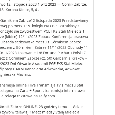
ywo 12 listopada 2023 1 wrz 2023 — Górnik Zabrze, 
 18. Korona Kielce, 5, 4 .

Górnikiem Zabrze12 listopada 2023 Przedstawiamy 
owej po meczu 15. kolejki PKO BP Ekstraklasy z 
ńczyło się zwycięstwem PGE FKS Stali Mielec 2:1. 
rze [kibice] 12/11/2023 Zobacz Konferencja prasowa 
 Obsada sędziowska meczu z Górnikiem Zabrze 
meczem z Górnikiem Zabrze 11/11/2023 Obchody 11 
10/11/2023 Losowanie 1/8 Fortuna Pucharu Polski Z 
mecz z Górnikiem Zabrze (cz. 50) Garbarnia Kraków – 
1/2023 Dni Otwarte Akademii PGE FKS Stal Mielec 
łpracy z A&M Kancelaria Adwokacka, Adwokat 
Agnieszka Maziarz. 

ansmisja online i live Transmisja TV z meczu Stal 
ostępna na Canal+ Sport , transmisja internetowa 
 a relacja tekstowa na Lajfy com.

 Górnik Zabrze ONLINE. 23 godziny temu — Gdzie 
a żywo w telewizji? Mecz między Stalą Mielec a 