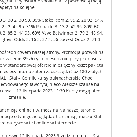
ygrali trzy ostatnie spotkania i z pewnością mają 
apetyt na kolejne. 

0 3. 30 2. 30 93. 36% Stake. com 2. 95 2. 28 92. 54% 
 25 2. 45 95. 31% Pinnacle 3. 13 2. 42 96. 80% BC. 
2. 85 2. 44 93. 60% Vave Betwinner 2. 79 2. 48 94. 
ighest Odds 3. 16 3. 37 2. 56 Lowest Odds 2. 71 3. 

pośrednictwem naszej strony. Promocja pozwoli na 
ż w cenie 39 złotych miesięcznie przy płatności z 
e w standardowej ofercie miesięczny koszt pakietu 
miesięcy można zatem zaoszczędzić aż 180 złotych! 
NAL+ Stal – Górnik, kursy bukmacherskie Choć 
ecydowanego faworyta, nieco większe szanse na 
klasa | 12 listopada 2023 12:30 Kursy mogą ulec 
zmianie. 

ansmisja online i tv, mecz na Na naszej stronie 
macje o tym gdzie oglądać transmisję meczu Stal 
ze na żywo w tv i online w internecie.

j na żywo 12 listopada 2023 9 godzin temu — Stal 