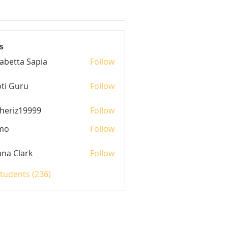
s
sabetta Sapia
Follow
ti Guru
Follow
heriz19999
Follow
z19999
mo
Follow
yana Clark
Follow
Students (236)