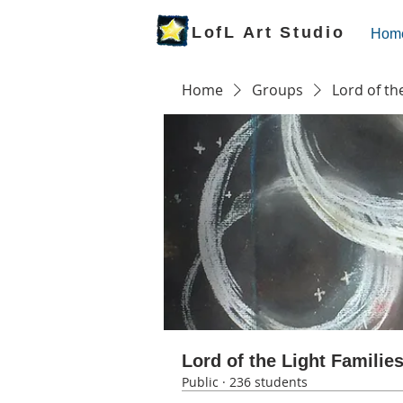
LofL Art Studio
Hom
Home
Groups
Lord of th
Lord of the Light Familie
Public
·
236 students