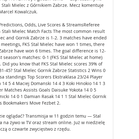
 Stali Mielec z Górnikiem Zabrze. Mecz komentuje 
Marcel Kowalczuk.

 Predictions, Odds, Live Scores & StreamsReferee 
n Stali Mielec Match Facts The most common result 
ec and Gornik Zabrze is 1-2. 3 matches have ended 
8 meetings, FKS Stal Mielec have won 1 times, there 
abrze have won 6 times. The goal difference is 12-
st season's matches: 0-1 (FKS Stal Mielec at home) 
. Did you know that FKS Stal Mielec scores 39% of 
1-45? Stal Mielec Gornik Zabrze Statistics 2 Wins 0 
a standings Top Scorers Ekstraklasa 23/24 Player 
n 14 5 4 Maciej Domanski 14 4 3 Koki Hinokio 14 1 3 
er Matches Assists Goals Daisuke Yokota 14 0 5 
nicki 14 0 1 Damian Rasak 14 1 1 Stal Mielec Gornik 
 Bookmakers Move Fezbet 2. 

zie oglądać? Transmisja w 11 godzin temu — Stal 
a na żywo w TV oraz stream online. Już w niedzielę 
czą o czwarte zwycięstwo z rzędu.
