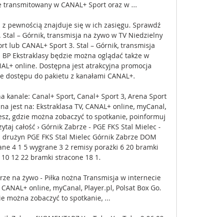
 transmitowany w CANAL+ Sport oraz w ...

 z pewnością znajduje się w ich zasięgu. Sprawdź 
 Stal – Górnik, transmisja na żywo w TV Niedzielny 
 lub CANAL+ Sport 3. Stal – Górnik, transmisja 
 BP Ekstraklasy będzie można oglądać także w 
AL+ online. Dostępna jest atrakcyjna promocja 
e dostępu do pakietu z kanałami CANAL+. 

 kanale: Canal+ Sport, Canal+ Sport 3, Arena Sport 
na jest na: Ekstraklasa TV, CANAL+ online, myCanal, 
wiesz, gdzie można zobaczyć to spotkanie, poinformuj 
taj całość › Górnik Zabrze - PGE FKS Stal Mielec - 
ki drużyn PGE FKS Stal Mielec Górnik Zabrze DOM 
e 4 1 5 wygrane 3 2 remisy porażki 6 20 bramki 
10 12 22 bramki stracone 18 1. 

rze na żywo - Piłka nożna Transmisja w internecie 
 CANAL+ online, myCanal, Player.pl, Polsat Box Go. 
ie można zobaczyć to spotkanie, ...
