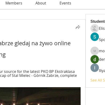
Members
About
Events
Student
Eli
Spo
abrze gledaj na żywo online 
mo
ng
moheri
de
Ili
r source for the latest PKO BP Ekstraklasa 
cap of Stal Mielec - Górnik Zabrze, complete 
See All 