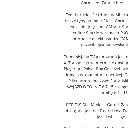
Górnikiem Zabrze będzie
Tym bardziej, że triumf w Mielcu
nasze typy na mecz Stal – Górnik.
mecz obejrzysz na CANAL+ Sport
online Starcie w ramach PKO
Internecie dzięki usłudze CAN
pozwalająca na uzyskani
Transmisja w TV planowana jest na
4. Transmisja w internecie dostęp
Player. pl, Polsat Box Go. Jeżeli 
innych w komentarzu poniżej. Czy
Piłka nożna - na żywo Statysty
WYJAZD OGÓLNIE 8 7 15 rozegran
zdobyte 11 16 
PGE FKS Stal Mielec - Górnik Zab
dostępna jest na: Ekstraklasa TV,
Jeżeli wiesz, gdz