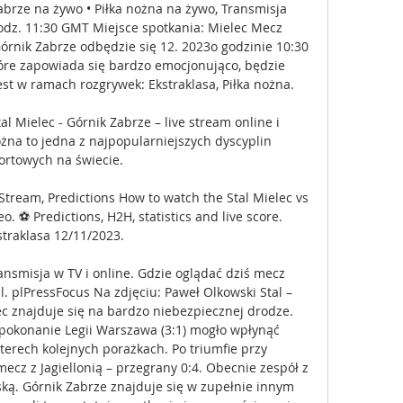
abrze na żywo • Piłka nożna na żywo, Transmisja 
godz. 11:30 GMT Miejsce spotkania: Mielec Mecz 
órnik Zabrze odbędzie się 12. 2023o godzinie 10:30 
óre zapowiada się bardzo emocjonująco, będzie 
st w ramach rozgrywek: Ekstraklasa, Piłka nożna. 

al Mielec - Górnik Zabrze – live stream online i 
ożna to jedna z najpopularniejszych dyscyplin 
ortowych na świecie.

Stream, Predictions How to watch the Stal Mielec vs 
. ⚽️ Predictions, H2H, statistics and live score. 
straklasa 12/11/2023.

ransmisja w TV i online. Gdzie oglądać dziś mecz 
al. plPressFocus Na zdjęciu: Paweł Olkowski Stal – 
ec znajduje się na bardzo niebezpiecznej drodze. 
pokonanie Legii Warszawa (3:1) mogło wpłynąć 
terech kolejnych porażkach. Po triumfie przy 
ecz z Jagiellonią – przegrany 0:4. Obecnie zespół z 
ką. Górnik Zabrze znajduje się w zupełnie innym 