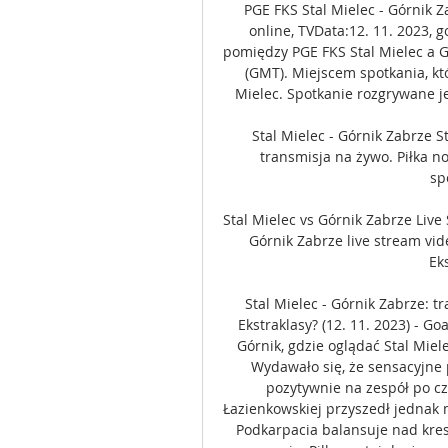
PGE FKS Stal Mielec - Górnik Z
online, TVData:12. 11. 2023, 
pomiędzy PGE FKS Stal Mielec a G
(GMT). Miejscem spotkania, kt
Mielec. Spotkanie rozgrywane je
Stal Mielec - Górnik Zabrze St
transmisja na żywo. Piłka n
sp
Stal Mielec vs Górnik Zabrze Live 
Górnik Zabrze live stream video
Ek
Stal Mielec - Górnik Zabrze: t
Ekstraklasy? (12. 11. 2023) - Go
Górnik, gdzie oglądać Stal Miel
Wydawało się, że sensacyjne 
pozytywnie na zespół po cz
Łazienkowskiej przyszedł jednak m
Podkarpacia balansuje nad kres