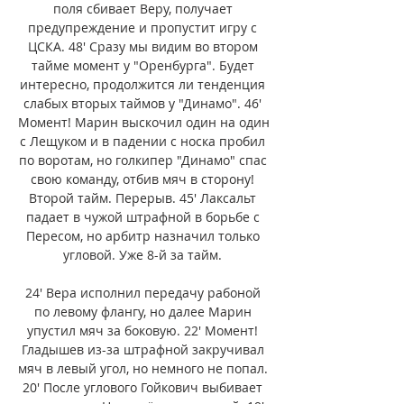
поля сбивает Веру, получает 
предупреждение и пропустит игру с 
ЦСКА. 48' Сразу мы видим во втором 
тайме момент у "Оренбурга". Будет 
интересно, продолжится ли тенденция 
слабых вторых таймов у "Динамо". 46' 
Момент! Марин выскочил один на один 
с Лещуком и в падении с носка пробил 
по воротам, но голкипер "Динамо" спас 
свою команду, отбив мяч в сторону! 
Второй тайм. Перерыв. 45' Лаксальт 
падает в чужой штрафной в борьбе с 
Пересом, но арбитр назначил только 
угловой. Уже 8-й за тайм. 

24' Вера исполнил передачу рабоной 
по левому флангу, но далее Марин 
упустил мяч за боковую. 22' Момент! 
Гладышев из-за штрафной закручивал 
мяч в левый угол, но немного не попал. 
20' После углового Гойкович выбивает 