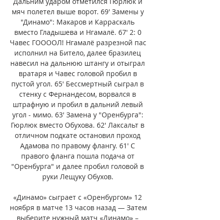
Дальним ударом отметился Гюрлюк и 
мяч полетел выше ворот. 69' Замены у 
"Динамо": Макаров и Карраскаль 
вместо Гладышева и Нгамалё. 67' 2: 0 
Чавес ГООООЛ! Нгамалё разрезной пас 
исполнил на Битело, далее бразилец 
навесил на дальнюю штангу и отыграл 
вратаря и Чавес головой пробил в 
пустой угол. 65' Бессмертный сыграл в 
стенку с Фернандесом, ворвался в 
штрафную и пробил в дальний левый 
угол - мимо. 63' Замена у "Оренбурга": 
Гюрлюк вместо Обухова. 62' Лаксальт в 
отличном подкате остановил проход 
Адамова по правому флангу. 61' С 
правого фланга пошла подача от 
"Оренбурга" и далее пробил головой в 
руки Лещуку Обухов. 

«Динамо» сыграет с «Оренбургом» 12 
ноября в матче 13 часов назад — Затем 
выберите нужный матч «Динамо» – 