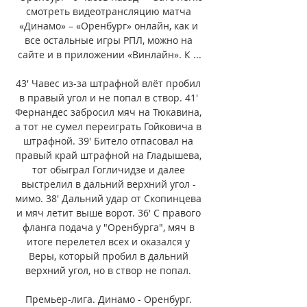
смотреть видеотрансляцию матча 
«Динамо» – «Оренбург» онлайн, как и 
все остальные игры РПЛ, можно на 
сайте и в приложении «Винлайн». К ...

43' Чавес из-за штрафной влёт пробил 
в правый угол и не попал в створ. 41' 
Фернандес забросил мяч на Тюкавина, 
а тот не сумел переиграть Гойковича в 
штрафной. 39' Битело отпасовал на 
правый край штрафной на Гладышева, 
тот обыграл Гогличидзе и далее 
выстрелил в дальний верхний угол - 
мимо. 38' Дальний удар от Скопинцева 
и мяч летит выше ворот. 36' С правого 
фланга подача у "Оренбурга", мяч в 
итоге перелетел всех и оказался у 
Веры, который пробил в дальний 
верхний угол, но в створ не попал. 

Премьер-лига. Динамо - Оренбург. 