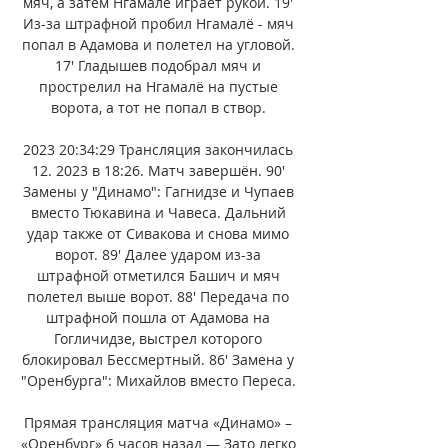
мяч, а затем Нгамалё играет рукой. 19' 
Из-за штрафной пробил Нгамалё - мяч 
попал в Адамова и полетел на угловой. 
17' Гладышев подобрал мяч и 
прострелил на Нгамалё на пустые 
ворота, а тот не попал в створ. 

2023 20:34:29 Трансляция закончилась 
12. 2023 в 18:26. Матч завершён. 90' 
Замены у "Динамо": Гагнидзе и Чупаев 
вместо Тюкавина и Чавеса. Дальний 
удар также от Сивакова и снова мимо 
ворот. 89' Далее ударом из-за 
штрафной отметился Башич и мяч 
полетел выше ворот. 88' Передача по 
штрафной пошла от Адамова на 
Гогличидзе, выстрел которого 
блокировал Бессмертный. 86' Замена у 
"Оренбурга": Михайлов вместо Переса. 

Прямая трансляция матча «Динамо» – 
«Оренбург» 6 часов назад — Зато легко 