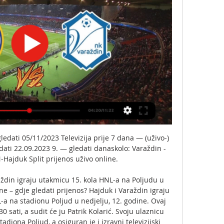
edati 05/11/2023 Televizija prije 7 dana — (uživo-) 
ati 22.09.2023 9. — gledati danaskolo: Varaždin - 
ajduk Split prijenos uživo online.

in igraju utakmicu 15. kola HNL-a na Poljudu u 
e – gdje gledati prijenos? Hajduk i Varaždin igraju 
a na stadionu Poljud u nedjelju, 12. godine. Ovaj 
 sati, a sudit će ju Patrik Kolarić. Svoju ulaznicu 
iona Poljud, a osiguran je i izravni televizijski 