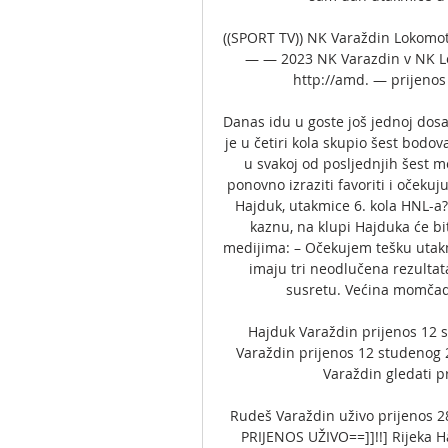
((SPORT TV)) NK Varaždin Lokomotiv
— — 2023 NK Varazdin v NK Lo
http://amd. — prijenos 
Danas idu u goste još jednoj dosa
je u četiri kola skupio šest bodov
u svakoj od posljednjih šest m
ponovno izraziti favoriti i očekuj
Hajduk, utakmice 6. kola HNL-a?
kaznu, na klupi Hajduka će bit
medijima: – Očekujem tešku utakm
imaju tri neodlučena rezultat
susretu. Većina momčadi
Hajduk Varaždin prijenos 12 s
Varaždin prijenos 12 studenog 
Varaždin gledati pr
Rudeš Varaždin uživo prijenos 28
PRIJENOS UŽIVO==]]!!] Rijeka Haj