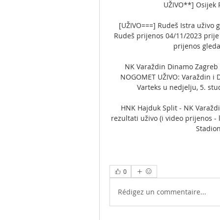
UŽIVO**] Osijek R
[UŽIVO===] Rudeš Istra uživo g
Rudeš prijenos 04/11/2023 prije
prijenos gledat
NK Varaždin Dinamo Zagreb u
NOGOMET UŽIVO: Varaždin i Di
Varteks u nedjelju, 5. st
HNK Hajduk Split - NK Varaždi
rezultati uživo (i video prijenos 
Stadion
0
Rédigez un commentaire...