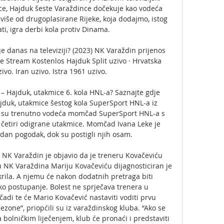
ice, Hajduk šeste Varaždince dočekuje kao vodeća 
iše od drugoplasirane Rijeke, koja dodajmo, istog 
ati, igra derbi kola protiv Dinama. 

danas na televiziji? (2023) NK Varaždin prijenos 
ive Stream Kostenlos Hajduk Split uzivo · Hrvatska 
zivo. Iran uzivo. Istra 1961 uzivo.

 – Hajduk, utakmice 6. kola HNL-a? Saznajte gdje 
ajduk, utakmice šestog kola SuperSport HNL-a iz 
 su trenutno vodeća momčad SuperSport HNL-a s 
etiri odigrane utakmice. Momčad Ivana Leke je 
dan pogodak, dok su postigli njih osam. 

NK Varaždin je objavio da je treneru Kovačeviću 
 NK Varaždina Mariju Kovačeviću dijagnosticiran je 
rila. A njemu će nakon dodatnih pretraga biti 
ko postupanje. Bolest ne sprječava trenera u 
 te će Mario Kovačević nastaviti voditi prvu 
one”, priopćili su iz varaždinskog kluba. “Ako se 
 bolničkim liječenjem, klub će pronaći i predstaviti 