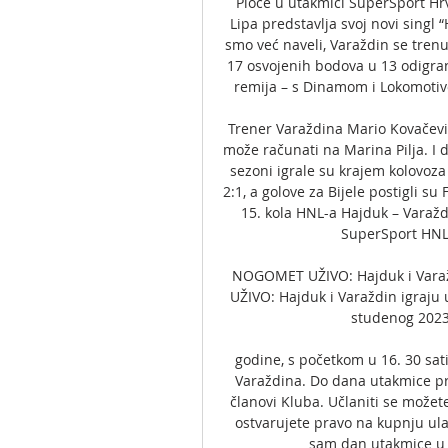
Ploče u utakmici SuperSport H
Lipa predstavlja svoj novi singl “
smo već naveli, Varaždin se trenut
17 osvojenih bodova u 13 odigrani
remija – s Dinamom i Lokomoti
Trener Varaždina Mario Kovačević
može računati na Marina Pilja. I 
sezoni igrale su krajem kolovoza
2:1, a golove za Bijele postigli su
15. kola HNL-a Hajduk – Varaždi
SuperSport HNL-
NOGOMET UŽIVO: Hajduk i Varaž
UŽIVO: Hajduk i Varaždin igraju 
studenog 2023.
godine, s početkom u 16. 30 sat
Varaždina. Do dana utakmice prav
članovi Kluba. Učlaniti se možet
ostvarujete pravo na kupnju ula
sam dan utakmice u s