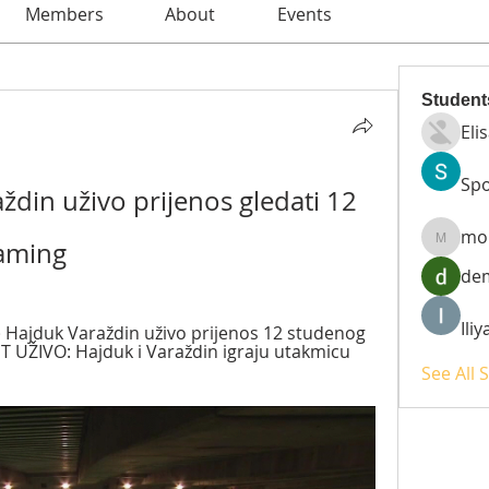
Members
About
Events
Student
Eli
Spo
ždin uživo prijenos gledati 12 
mo
aming
moheri
de
Ili
) Hajduk Varaždin uživo prijenos 12 studenog 
 UŽIVO: Hajduk i Varaždin igraju utakmicu 
See All 