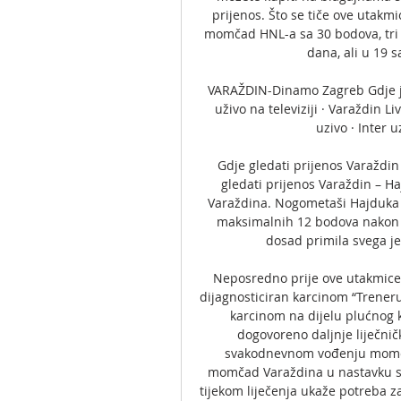
prijenos. Što se tiče ove utakm
momčad HNL-a sa 30 bodova, tri v
dana, ali u 19 s
VARAŽDIN-Dinamo Zagreb Gdje je 
uživo na televiziji · Varaždin L
uzivo · Inter u
Gdje gledati prijenos Varaždin
gledati prijenos Varaždin – H
Varaždina. Nogometaši Hajduka
maksimalnih 12 bodova nakon č
dosad primila svega je
Neposredno prije ove utakmice 
dijagnosticiran karcinom “Treneru
karcinom na dijelu plućnog k
dogovoreno daljnje liječnič
svakodnevnom vođenju momčadi
momčad Varaždina u nastavku sez
tijekom liječenja ukaže potreba za