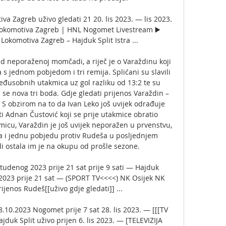
a Zagreb uživo gledati 21 20. lis 2023. — lis 2023. 
komotiva Zagreb | HNL Nogomet Livestream ▶️ 
Lokomotiva Zagreb – Hajduk Split Istra ...

d neporaženoj momčadi, a riječ je o Varaždinu koji 
a s jednom pobjedom i tri remija. Splićani su slavili 
eđusobnih utakmica uz gol razliku od 13:2 te su 
u se nova tri boda. Gdje gledati prijenos Varaždin – 
 S obzirom na to da Ivan Leko još uvijek odrađuje 
i Adnan Čustović koji se prije utakmice obratio 
icu, Varaždin je još uvijek neporažen u prvenstvu, 
a i jednu pobjedu protiv Rudeša u posljednjem 
 ostala im je na okupu od prošle sezone. 

tudenog 2023 prije 21 sat prije 9 sati — Hajduk 
2023 prije 21 sat — (SPORT TV<<<<) NK Osijek NK 
ijenos Rudeš[[uživo gdje gledati]] ...

.10.2023 Nogomet prije 7 sat 28. lis 2023. — [[[TV 
duk Split uživo prijen 6. lis 2023. — [TELEVIZIJA 