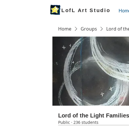
LofL Art Studio
Hom
Home
Groups
Lord of th
Lord of the Light Familie
Public
·
236 students