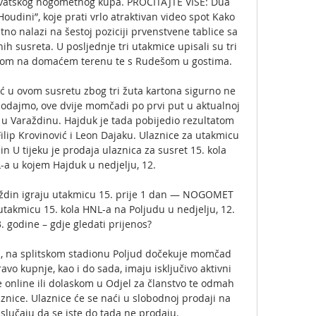
rvatskog nogometnog kupa. PROČITAJTE VIŠE: Dua 
Houdini”, koje prati vrlo atraktivan video spot Kako 
no nalazi na šestoj poziciji prvenstvene tablice sa 
h susreta. U posljednje tri utakmice upisali su tri 
vom na domaćem terenu te s Rudešom u gostima. 

 u ovom susretu zbog tri žuta kartona sigurno ne 
dodajmo, ove dvije momčadi po prvi put u aktualnoj 
 u Varaždinu. Hajduk je tada pobijedio rezultatom 
 Filip Krovinović i Leon Dajaku. Ulaznice za utakmicu 
n U tijeku je prodaja ulaznica za susret 15. kola 
a u kojem Hajduk u nedjelju, 12. 

din igraju utakmicu 15. prije 1 dan — NOGOMET 
utakmicu 15. kola HNL-a na Poljudu u nedjelju, 12. 
 godine – gdje gledati prijenos?

i, na splitskom stadionu Poljud dočekuje momčad 
o kupnje, kao i do sada, imaju isključivo aktivni 
e online ili dolaskom u Odjel za članstvo te odmah 
znice. Ulaznice će se naći u slobodnoj prodaji na 
lučaju da se iste do tada ne prodaju. 
