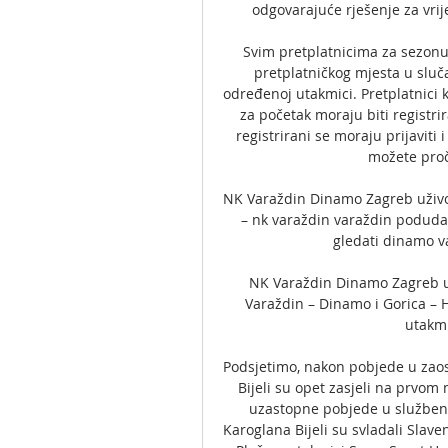
odgovarajuće rješenje za vrij
Svim pretplatnicima za sezonu 
pretplatničkog mjesta u sluča
određenoj utakmici. Pretplatnici k
za početak moraju biti registrir
registrirani se moraju prijaviti 
možete proč
NK Varaždin Dinamo Zagreb uživo 
– nk varaždin varaždin podudar
gledati dinamo va
NK Varaždin Dinamo Zagreb už
Varaždin – Dinamo i Gorica – H
utakmi
Podsjetimo, nakon pobjede u zaost
Bijeli su opet zasjeli na prvom 
uzastopne pobjede u služben
Karoglana Bijeli su svladali Slave