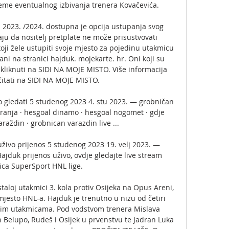
eme eventualnog izbivanja trenera Kovačevića. 

2023. /2024. dostupna je opcija ustupanja svog 
ju da nositelj pretplate ne može prisustvovati 
oji žele ustupiti svoje mjesto za pojedinu utakmicu 
ani na stranici hajduk. mojekarte. hr. Oni koji su 
i kliknuti na SIDI NA MOJE MISTO. Više informacija 
itati na SIDI NA MOJE MISTO. 

gledati 5 studenog 2023 4. stu 2023. — grobničan 
anja · hesgoal dinamo · hesgoal nogomet · gdje 
raždin · grobnican varazdin live ...

ivo prijenos 5 studenog 2023 19. velj 2023. — 
ajduk prijenos uživo, ovdje gledajte live stream 
ca SuperSport HNL lige.

aloj utakmici 3. kola protiv Osijeka na Opus Areni, 
mjesto HNL-a. Hajduk je trenutno u nizu od četiri 
im utakmicama. Pod vodstvom trenera Mislava 
n Belupo, Rudeš i Osijek u prvenstvu te Jadran Luka 