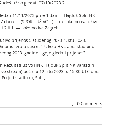
udeš uživo gledati 07/10/2023 2 ...

ledati 11/11/2023 prije 1 dan — Hajduk Split NK 
 7 dana — (SPORT UŽIVO!! ) Istra Lokomotiva uživo 
i 2 li 1. — Lokomotiva Zagreb ...

živo prijenos 5 studenog 2023 4. stu 2023. — 
namo igraju susret 14. kola HNL-a na stadionu 
udenog 2023. godine – gdje gledati prijenos?

n Rezultati uživo HNK Hajduk Split NK Varaždin 
- live stream) počinju 12. stu 2023. u 15:30 UTC u na 
 Poljud stadionu, Split, ...
0 Comments