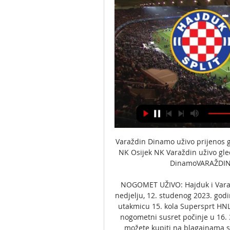
Varaždin Dinamo uživo prijenos gl
NK Osijek NK Varaždin uživo gled
DinamoVARAŽDIN-H
NOGOMET UŽIVO: Hajduk i Varažd
nedjelju, 12. studenog 2023. godin
utakmicu 15. kola Supersprt HNL-
nogometni susret počinje u 16. 30
možete kupiti na blagajnama stad