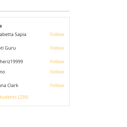
s
sabetta Sapia
Follow
ti Guru
Follow
heriz19999
Follow
z19999
mo
Follow
yana Clark
Follow
Students (236)