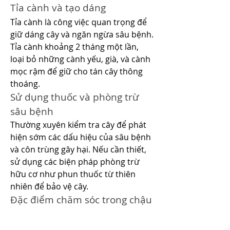
Tỉa cành và tạo dáng
Tỉa cành là công việc quan trọng để 
giữ dáng cây và ngăn ngừa sâu bệnh. 
Tỉa cành khoảng 2 tháng một lần, 
loại bỏ những cành yếu, già, và cành 
mọc rậm để giữ cho tán cây thông 
thoáng.
Sử dụng thuốc và phòng trừ 
sâu bệnh
Thường xuyên kiểm tra cây để phát 
hiện sớm các dấu hiệu của sâu bệnh 
và côn trùng gây hại. Nếu cần thiết, 
sử dụng các biện pháp phòng trừ 
hữu cơ như phun thuốc từ thiên 
nhiên để bảo vệ cây.
Đặc điểm chăm sóc trong chậu
Chăm sóc cây mai trong chậu 
mai 
vàng chợ lách bến tre
 đòi hỏi tốn 