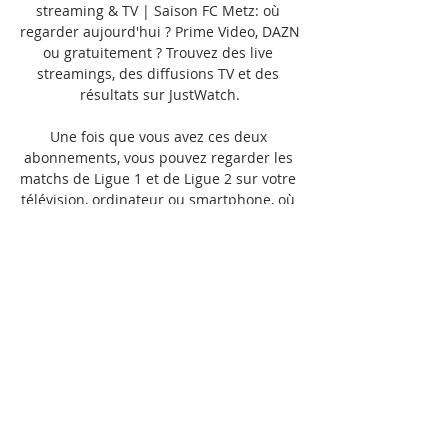
streaming & TV | Saison FC Metz: où 
regarder aujourd'hui ? Prime Video, DAZN 
ou gratuitement ? Trouvez des live 
streamings, des diffusions TV et des 
résultats sur JustWatch.

Une fois que vous avez ces deux 
abonnements, vous pouvez regarder les 
matchs de Ligue 1 et de Ligue 2 sur votre 
télévision, ordinateur ou smartphone, où 
que vous soyez. Profitez du Pass Ligue 
1Le Pass Ligue 1 vous offre une 
expérience de visionnage de football 
ultime en vous donnant accès à huit 
matchs de Ligue 1 Uber Eats par journée 
de championnat, ainsi qu'à huit matchs 
de Ligue 2 par journée, en direct et en 
multiplex. Vous pouvez suivre vos 
équipes préférées sur trois appareils 
simultanément, sur tous vos écrans, sans 
engagement et résiliable à tout moment. 
