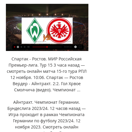
Спартак - Ростов. МИР Российская Премьер-лига. Тур 15 3 часа назад — смотреть онлайн матча 15‑го тура РПЛ 12 ноября. 10:06. Спартак — Ростов Вердер - Айнтрахт. 2:2. Гол Хрвое Смолчича (видео). Чемпионат ...

Айнтрахт. Чемпионат Германии. Бундеслига 2023/24. 12 часов назад — Игра проходит в рамках Чемпионата Германии по футболу 2023/24. 12 ноября 2023. Смотреть онлайн трансляцию Футбол. Вердер – Айнтрахт. Чемпионат ...

Вердер - Айнтрахт Ф смотреть онлайн 12.11.2023 Вердер - Айнтрахт Ф смотреть онлайн 12.11.2023 ; Dazn 1 HD ; Setanta Ukraine Plus HD ; SKY SPORTS FOOTBALL UK ; SKY SPORTS GOLF UK.

85 Команда Айнтрахт Франкфурт вбросила мяч из аута на своей половине поля Элье Скири (Айнтрахт Франкфурт) блокирует навес в штрафную 84 Судья зафиксировал нарушение. Нильс Нкунку (Айнтрахт Франкфурт) поставил подножку оппоненту. На газон упал Романо Шмид Вердер выполняет удар от ворот Хороший момент для Элье Скири (Айнтрахт Франкфурт), но он ударил головой мимо ворот Омар Мармуш (Айнтрахт Франкфурт) подал угловой слева 83 Марко Фридль разряжает ситуацию и выносит мяч 82 Тактическая замена. 

Смотреть онлайн Футбол. Вердер – Айнтрахт. Чемпионат Германии. Бундеслига 2023/24. Прямой эфир 12 ноября 2023Прямая трансляция матча по футболу: Вердер – Айнтрахт. Игра проходит в рамках Чемпионата Германии по футболу 2023/24. 12 ноября 2023. Смотреть онлайн трансляцию Футбол. Чемпионат Германии – Бундеслига 2023/24. 12 ноября 2023. На сайте предоставляется видеоплеер или ссылка на прямую онлайн-трансляцию. Также удобно смотреть в прямом эфире как с компьютера, так и с мобильного телефона или другого гаджета (Android, iOS). 

Вердер — Айнтрахт: смотреть онлайн трансляцию матча Прямая трансляция матча Вердер — Айнтрахт ✔️11.11.2023 ✓ Чемпионат Германии ⚽ Смотреть онлайн видео и текстовые трансляции матчей на сайте ᐉ FootBoom.

По прогнозу ИИ можно определить не только победителя, но и характер матча — будет ли в нем много голов. Прематч статистика Чтобы выбор ставки на матч был более обоснованным (или просто для дополнительной информации), рекомендуем ознакомиться с подробнейшим прематчем игры. Представлена статистика последних игр обеих команд: Вердер и Айнтрахт Ф. Из анализа последних игр команд можно понять, в какой форме пребывают команды перед встречей 12 Ноября, какой процент очков был набран в последних играх, сколько забито и пропущено голов. Немаловажной информацией будет и число полученных желтых и красных карточек. Ценная информация представленная на таймлайне матчей — из него можно выяснить, в какой отрезок игры чаще всего забивают команды. 

Марвин Дукш уходит с поля и его заменит Ник Вольтемаде. Марвин Дукш (Вердер) слева подал угловой на ближнюю штангу Четвертый судья показал, что добавлено 5 минут Кевин Трапп делает сейв в решающий момент! Вот это да! Марвин Дукш должен был забивать из этой позиции! Марвин Дукш нанес хороший удар в створ ворот, но Кевин Трапп спас свою команду Романо Шмид создает момент для своего партнера по команде Вердер проводит потенциально опасную атаку 90 Джастин Нджинма находился в офсайде Эрик Эбимбе (Айнтрахт Франкфурт) толкнул соперника. 

Вердер - Айнтрахт Ф смотреть онлайн 12 ноября 2023 1 день назад — 12 ноября 2023 года, мы предлагаем посмотреть прямую онлайн трансляцию футбольного матча Вердер - Айнтрахт Ф, проходящего в рамках Бундеслиги ...

Айнтрахт Ф / Смотреть онлайн (12.11.2023) 19:30 по МСК 23 часа назад — Вердер ・ Айнтрахт Ф ・ Футбол ・ Германия ・ Бундеслига | Прямые трансляции онлайн. Смотреть трансляции в прямом эфире.

Вердер — Айнтрахт Ф. Смотреть онлайн. Счёт матча Смотреть онлайн Вердер — Айнтрахт Ф. Футбол. 12.11.2023. Подробная статистика, результат и счёт матча. Смотреть онлайн, обзор игры Вердер — Айнтрахт Ф, ...

Анализ матча Вердер - Айнтрахт Франкфурт 12.11.2023 5 часов назад — Смотреть все. Для прогноза матча по футболу между Вердер и Айнтрахт Франкфурт 12 нояб. 2023 в 19:30 по мск в рамках Чемпионат Германии ...

Вердер - Айнтрахт Ф ≻≻12.11.2023≺≺ матч онлайн Текстовая прямая трансляция онлайн Вердер - Айнтрахт Ф начнется 12.11.2023 в 19:30 (мск.). Наше приложение FootballHD.ru для Android и для iOS. 0дней12часов ...

Идет проверка VAR, это потенциальный гол для команды Айнтрахт Франкфурт. 75 Тута отметился результативной передачей ГООООЛ - Хрвое Смолчич (Айнтрахт Франкфурт) забил головой Навес в штрафную Омар Мармуш (Айнтрахт Франкфурт) находит партнера по команде Судья зафиксировал нарушение. Йенс Стаге (Вердер) поставил подножку оппоненту. На газон упал Йенс Хауге 74 Сенне Линен делает подкат и забирает мяч для своей команды 73 72 71 Вердер контролирует мяч 70 69 Вильям Пачо делает подкат и забирает мяч для своей команды 68 Хрвое Смолчич не смог поразить ворота из-за пределов штрафной площади Михаэль Цеттерер (Вердер) блокирует навес в штрафную Омар Мармуш подает угловой слева, но мяч не доходит до партнеров 67 Митчель Вайзер разряжает ситуацию и выносит мяч 66 Тактическая замена. 

Вердер - Айнтрахт 12 ноября 2023 16:30 смотреть онлайн 1 день назад — Вердер - Айнтрахт 12 ноября 2023 16:30 смотреть онлайн Как посмотреть матч? Легальная трансляция матча в отличном качестве скоро будет ...

Вердер - Айнтрахт Франкфурт: смотреть онлайн 12 ноября 2023, прямая трансляция матча SopCast бесплатно90+6 Это все! Судья дал финальный свисток 90+5 Владение мячом: Вердер: 50%, Айнтрахт Франкфурт: 50%. Айнтрахт Франкфурт на чужой половине поля вбрасывает мяч из аута 90+4 Айнтрахт Франкфурт контролирует мяч Вердер на чужой половине поля вбрасывает мяч из аута 90+3 Марко Фридль выигрывает воздушное единоборство у Nacho Ferri Ник Вольтемаде выигрывает воздушное единоборство у Хрвое Смолчич 90+2 Тактическая замена. Омар Мармуш уходит с поля и его заменит Nacho Ferri. Айнтрахт Франкфурт выполняет удар от ворот 90+1 Тактическая замена. 

Видеотрансляция: Вердер - Айнтрахт Фр онлайн Смотрите онлайн видеотрансляцию матча Вердер - Айнтрахт Фр. На выбор несколько источников для просмотра с разным качеством. Дата трансляции - 12 ноября ...

Вердер - Айнтрахт Фр прямая онлайн трансляция матча 12 Ноября 2023Ход матча H2H Текстовая трансляция Обновление через: 60 сек. Составы 30 вр 51 зщ 32 24 пз 6 27 20 19 нп 7 1 35 5 3 31 15 28 36 Полные составы Видеотрансляция Видео у букмекеров после регистрации: Предыдущие игры Все игры Последние игры между собой Вердер: +6 Ничьи: 8 Айнтрахт Фр: +11 Online трансляции сайта Евро-футбол. ру предоставляют Вам возможность наблюдать за футбольными матчами в режиме реального времени. Смотрите футбол онлайн на нашем сайте с хорошей подачей информации! Обращаем внимание, что помимо трансляций, на данной странице можно почитать новости предшествующие матчу Вердер - Айнтрахт Фр, так и карту стадиона на котором будет происходить матч! А также, комментируйте матч по ходу! Приятного просмотра прямой трансляции - Вердер - Айнтрахт Фр смотреть онлайн. 

Вердер — Айнтрахт Ф. Смотреть онлайн. Счёт матча 12. 11. 2023, прогнозы и ставки, коэффициенты, статистикаКоэффициенты букмекеров на матч Вердер — Айнтрахт Ф обновляются в режиме реального времени и доставляются напрямую от контор. Тем не менее, на сайтах самих БК коэффициенты могут меняться быстрее, а потому незначительно отличаться от представленных здесьПрогноз искусственного интеллекта на матч основан на анализе коэффициентов букмекеров и статистике команд в последних играх Вердер — Айнтрахт Ф 12 Ноября 2023 года состоится матч между командами Вердер и Айнтрахт Ф. 

Леонардо Битенкур уходит с поля и его заменит Сенне Линен. 65 Омар Мармуш отметился результативной передачей ГОЛ! Элье Скири из команды (Айнтрахт Франкфурт) переигрывает вратаря ударом правой ноги из-за пределов штрафной! 64 Тактическая замена. Ансгар Кнауфф уходит с поля и его заменит Йенс Хауге. Леонардо Битенкур не смог поразить ворота из-за пределов штрафной площади 63 Тута (Айнтрахт Франкфурт) блокирует навес в штрафную Нильс Нкунку не смог поразить ворота из-за пределов штрафной площади 62 Энтони Юнг делает подкат и забирает мяч для своей команды 61 Тута ударил намного выше ворот. Он мог пробить лучше из этой позиции Навес в штрафную Нильс Нкунку (Айнтрахт Франкфурт) находит партнера по команде 60 Марко Фридль (Вердер) блокирует навес в штрафную Марио Гётце подает угловой справа, но мяч не доходит до партнеров Леонардо Битенкур разряжает ситуацию и выносит мяч 59 58 Оливье Деман (Вердер) блокирует навес в штрафную 57 Оливье Деман делает подкат и забирает мяч для своей команды 56 Тактическая замена. 

Спартак - Ростов. МИР Российская Премьер-лига. Тур 15© ООО «Национальный спортивный телеканал» 2007 — 2023. Для лиц старше 18 лет На сайте применяются рекомендательные технологии. Подробнее в Правилах применения рекомендательных технологий Средство массовой информации сетевое издание «www. sportbox. ru» зарегистрировано Федеральной службой по надзору в сфере связи, информационных технологий и массовых коммуникаций (Роскомнадзор). Свидетельство о регистрации средства массовой информации Эл № ФС77-72613 от 04. 04. 2018 Название — www. ru Учредитель (соучредители) СМИ сетевого издания «www. 

Айнтрахт - Вердер смотреть онлайн 06.04.2024, прямая 6 апр. 2024 г. — Смотреть онлайн трансляцию матча Айнтрахт - Вердер: Бундеслига 2023/2024, 28 тур. Начало прямой трансляции 06.04.2024 в 02:00.

Филипп Макс уходит с поля и его заменит Нильс Нкунку. Вот это да! Ансгар Кнауфф должен был забивать из этой позиции! Ансгар Кнауфф ударил намного выше ворот. Он мог пробить лучше из этой позиции Эрик Эбимбе создает момент для своего партнера по команде 55 54 Эрик Эбимбе ударил намного выше ворот. Он мог пробить лучше из этой позиции 53 52 Владение мячом: Вердер: 49%, Айнтрахт Франкфурт: 51%. 51 ГОЛ ЗАСЧИТАН! После просмотра видеоповтора рефери принял решение засчитать гол команды Вердер VAR - ГОЛ! Судья остановил игру. 

Коэффициенты букмекеров На странице представлены коэффициенты букмекерских контор на матч Вердер — Айнтрахт Ф. Лучшие (самые высокие) коэффициенты на каждый из исходов подсвечены желтым цветом. Чтобы сделать ставку на игру 12 Ноября, нужно выбрать бук