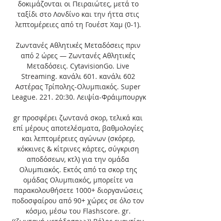
δοκιμάζονται οι Πειραιώτες, μετά το 
ταξίδι στο Λονδίνο και την ήττα στις 
λεπτομέρειες από τη Γουέστ Χαμ (0-1). 

Ζωντανές Αθλητικές Μεταδόσεις πριν 
από 2 ώρες — Ζωντανές Αθλητικές 
Μεταδόσεις. CytavisionGo. Live 
Streaming. κανάλι 601. κανάλι 602 
Αστέρας Τρίπολης-Ολυμπιακός. Super 
League. 221. 20:30. Λειψία-Φράιμπουργκ

gr προσφέρει ζωντανά σκορ, τελικά και 
επί μέρους αποτελέσματα, βαθμολογίες 
και λεπτομέρειες αγώνων (σκόρερ, 
κόκκινες & κίτρινες κάρτες, σύγκριση 
αποδόσεων, κτλ) για την ομάδα 
Ολυμπιακός. Εκτός από τα σκορ της 
ομάδας Ολυμπιακός, μπορείτε να 
παρακολουθήσετε 1000+ διοργανώσεις 
ποδοσφαίρου από 90+ χώρες σε όλο τον 
κόσμο, μέσω του Flashscore. gr. 