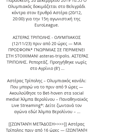
Παρασκευή, 20 Δεκεμβρίου 2019 10:55 Ο 
Ολυμπιακός δοκιμάζεται στο Βελιγράδι 
κόντρα στον Ερυθρό Αστέρα (20/12, 
20:00) για την 15η αγωνιστική της 
EuroLeague. 

ΑΣΤΕΡΑΣ ΤΡΙΠΟΛΗΣ - ΟΛΥΜΠΙΑΚΟΣ 
(12/11/23) πριν από 20 ώρες — MIA 
ΠΡΟΣΦΟΡΑ* ΓΝΩΡΙΜΙΑΣ ΣΕ ΠΕΡΙΜΕΝΕΙ 
ΣΤΗ STOIXIMAN! asteras-tripolis. ΑΣΤΕΡΑΣ 
ΤΡΙΠΟΛΗΣ. Ρεπορτάζ. Προηγήθηκε νωρίς 
στο Αγρίνιο (8') ...

Αστέρας Τρίπολης – Ολυμπιακός κανάλι: 
Που μπορώ να το πριν από 9 ώρες — 
Aκουλούθησε το Bet-hoven στα social 
media! Άλμπα Βερολίνου – Παναθηναϊκός 
Live Streaming*: Δείτε ζωντανά τον 
αγώνα εδώ! Άλμπα Βερολίνου – ...

[[ΖΩΝΤΑΝΉ ΜΕΤΆΔΟΣΗ>>>>]] Αστέρας 
Τρίπολης πριν από 16 ώρες — [ΖΩΝΤΑΝΉ 