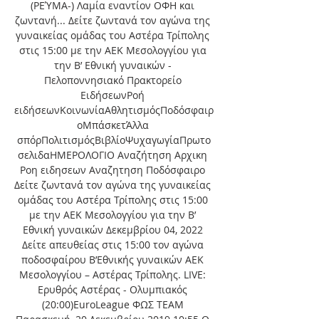
(ΡΕΎΜΑ-) Λαμία εναντίον ΟΦΗ και 
ζωντανή... Δείτε ζωντανά τον αγώνα της 
γυναικείας ομάδας του Αστέρα Τρίπολης 
στις 15:00 με την ΑΕΚ Μεσολογγίου για 
την Β’ Εθνική γυναικών - 
Πελοποννησιακό Πρακτορείο 
ΕιδήσεωνΡοή 
ειδήσεωνΚοινωνίαΑθλητισμόςΠοδόσφαιρ
οΜπάσκετΆλλα 
σπόρΠολιτισμόςΒιβλίοΨυχαγωγίαΠρωτο
σελιδαΗΜΕΡΟΛΟΓΙΟ Αναζήτηση Αρχικη 
Ροη ειδησεων Αναζητηση Ποδόσφαιρο 
Δείτε ζωντανά τον αγώνα της γυναικείας 
ομάδας του Αστέρα Τρίπολης στις 15:00 
με την ΑΕΚ Μεσολογγίου για την Β’ 
Εθνική γυναικών Δεκεμβρίου 04, 2022 
Δείτε απευθείας στις 15:00 τον αγώνα 
ποδοσφαίρου Β’Εθνικής γυναικών ΑΕΚ 
Μεσολογγίου – Αστέρας Τρίπολης. LIVE: 
Ερυθρός Αστέρας - Ολυμπιακός 
(20:00)EuroLeague ΦΩΣ TEAM 