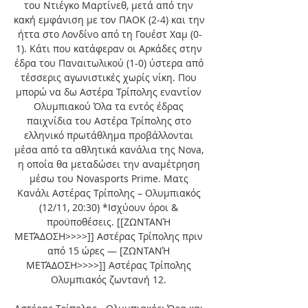
του Ντιέγκο Μαρτίνεθ, μετά από την 
κακή εμφάνιση με τον ΠΑΟΚ (2-4) και την 
ήττα στο Λονδίνο από τη Γουέστ Χαμ (0-
1). Κάτι που κατάφεραν οι Αρκάδες στην 
έδρα του Παναιτωλικού (1-0) ύστερα από 
τέσσερις αγωνιστικές χωρίς νίκη. Που 
μπορώ να δω Αστέρα Τρίπολης εναντίον 
Ολυμπιακού Όλα τα εντός έδρας 
παιχνίδια του Αστέρα Τρίπολης στο 
ελληνικό πρωτάθλημα προβάλλονται 
μέσα από τα αθλητικά κανάλια της Nova, 
η οποία θα μεταδώσει την αναμέτρηση 
μέσω του Novasports Prime. Ματς 
Κανάλι Αστέρας Τρίπολης – Ολυμπιακός 
(12/11, 20:30) *Ισχύουν όροι & 
προϋποθέσεις. [[ΖΩΝΤΑΝΉ 
ΜΕΤΆΔΟΣΗ>>>>]] Αστέρας Τρίπολης πριν 
από 15 ώρες — [ΖΩΝΤΑΝΉ 
ΜΕΤΆΔΟΣΗ>>>>]] Αστέρας Τρίπολης 
Ολυμπιακός ζωντανή 12. 
