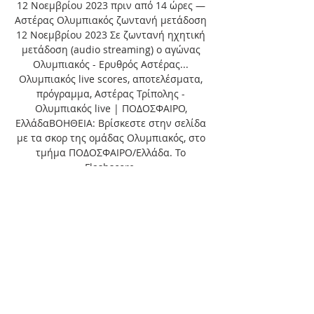
12 Νοεμβρίου 2023 πριν από 14 ώρες — 
Αστέρας Ολυμπιακός ζωντανή μετάδοση 
12 Νοεμβρίου 2023 Σε ζωντανή ηχητική 
μετάδοση (audio streaming) ο αγώνας 
Ολυμπιακός - Ερυθρός Αστέρας... 
Ολυμπιακός live scores, αποτελέσματα, 
πρόγραμμα, Αστέρας Τρίπολης - 
Ολυμπιακός live | ΠΟΔΟΣΦΑΙΡΟ, 
ΕλλάδαΒΟΗΘΕΙΑ: Βρίσκεστε στην σελίδα 
με τα σκορ της ομάδας Ολυμπιακός, στο 
τμήμα ΠΟΔΟΣΦΑΙΡΟ/Ελλάδα. Το 
Flashscore. 

Αστέρας Ολυμπιακός ζωντανή 12 
Νοεμβρίου 2023 Live Sport ΜαζίΜαζί θα 
παρακολουθήσουμε live από το control 
room του www. sportfm. gr την 
αναμέτρηση του Ολυμπιακού με τον 
Ερυθρό Αστέρα, στο ΣΕΦ. 20:32. Οι 
Πειραιώτες έρχονται... Αστέρας Τρίπολης 
Ολυμπιακός ζωντανή 12 Νοεμβρίου 2023 