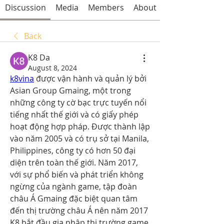
Discussion
Media
Members
About
Back
K8 Da
August 8, 2024
k8vina
 được vận hành và quản lý bởi 
Asian Group Gmaing, một trong 
những công ty cờ bạc trực tuyến nổi 
tiếng nhất thế giới và có giấy phép 
hoạt động hợp pháp. Được thành lập 
vào năm 2005 và có trụ sở tại Manila, 
Philippines, công ty có hơn 50 đại 
diện trên toàn thế giới. Năm 2017, 
với sự phổ biến và phát triển không 
ngừng của ngành game, tập đoàn 
châu Á Gmaing đặc biệt quan tâm 
đến thị trường châu Á nên năm 2017 
K8 bắt đầu gia nhập thị trường game 