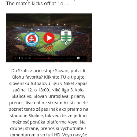
The match kicks off at 14 ...
Do Skalice pricestuje Slovan, potvrdí 
úlohu favorita? Kliknite TU a tipujte 
slovenskú futbalovú ligu v Niké! Zápas 
začína 12. o 18:00. Niké liga 3. kolo, 
Skalica vs. Slovan Bratislava: priamy 
prenos, live online stream Ak si chcete 
pozrieť tento zápas inak ako priamo na 
štadióne Skalice, tak vedzte, že jedinú 
možnosť ponúka platforma Voyo. Na 
druhej strane, prenos si vychutnáte s 
komentárom a vo full HD. Voyo navyše 