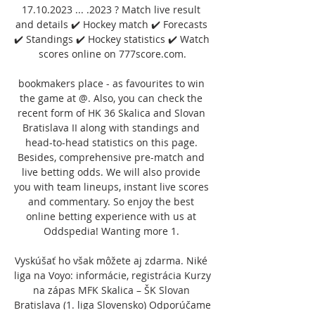
17.10.2023 ... .2023 ? Match live result 
and details ✔️ Hockey match ✔️ Forecasts 
✔️ Standings ✔️ Hockey statistics ✔️ Watch 
scores online on 777score.com.

bookmakers place - as favourites to win 
the game at @. Also, you can check the 
recent form of HK 36 Skalica and Slovan 
Bratislava II along with standings and 
head-to-head statistics on this page. 
Besides, comprehensive pre-match and 
live betting odds. We will also provide 
you with team lineups, instant live scores 
and commentary. So enjoy the best 
online betting experience with us at 
Oddspedia! Wanting more 1. 

Vyskúšať ho však môžete aj zdarma. Niké 
liga na Voyo: informácie, registrácia Kurzy 
na zápas MFK Skalica – ŠK Slovan 
Bratislava (1. liga Slovensko) Odporúčame 