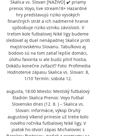
Skalica vs. Slovan [NAŽIVO] ✔️ priamy 
prenos Voyo, live stream18+ Hazardné 
hry predstavujú riziko vysokých 
finančných strát a ich nadmerné hranie 
spôsobuje riziko vzniku závislosti. V 
treťom kole futbalovej Niké ligy budeme 
sledovať aj duel nenápadnej Skalice proti 
majstrovskému Slovanu. Tabuľkovo aj 
bodovo sú na tom zatiaľ lepšie domáci, 
úlohu favorita si ale budú plniť hostia. 
Dokážu konečne zvíťaziť? Foto: Profimedia 
Hodnotenie zápasu Skalica vs. Slovan: 8, 
1/10 Termín: sobota 12. 

augusta, 18:00 Miesto: Mestský futbalový 
štadión Skalica Prenos: Voyo Futbal 
Slovensko dnes (12. 8. ) – Skalica vs. 
Slovan: informácie, výkop Druhý 
augustový víkend prinesie už tretie kolo 
nového ročníka futbalovej Niké ligy. V 
piatok ho otvorí zápas Michaloviec s 
Banskou Bystricou, zvyšok z programu sa 