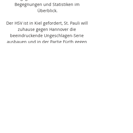
Begegnungen und Statistiken im 
Überblick.

Der HSV ist in Kiel gefordert, St. Pauli will 
zuhause gegen Hannover die 
beeindruckende Ungeschlagen-Serie 
ausbauen und in der Partie Fürth gegen 
Düsseldorf lassen allein die Wettquoten 
schon auf ein ausgeglichenes sowie 
interessantes Match schließen. Die 
Vorteile sehen wir nach den Eindrücken 
aus der Vorwoche aber eher bei den 
Hausherren, die 14 Punkte aus den 
letzten sieben Spielen holen konnte (4-2-
1), drei der jüngsten vier Matches 
gewannen und auch in drei dieser 
besagten vier Partien ohne Gegentor 
blieben. Die Fortuna hingegen verlor mit 
1:3 zuhause gegen Wiesbaden und hat 
seit neun direkten Duellen gegen das 
Kleeblatt keinen Dreier mehr bejubelt. 
