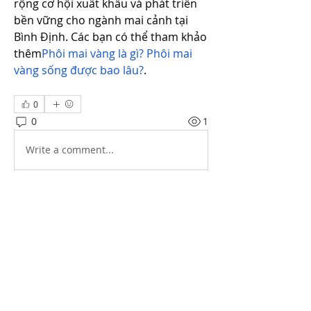
rộng cơ hội xuất khẩu và phát triển 
bền vững cho ngành mai cảnh tại 
Bình Định. Các bạn có thể tham khảo 
thêm
Phôi mai vàng là gì? Phôi mai 
vàng sống được bao lâu?
.
0
0
1
Write a comment...
About
Welcome to the group! You can
connect with other members, ge
...
Read more
Students