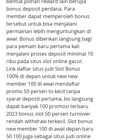
bentuk pilihan reward lain berupa 
bonus deposit perdana. Para 
member dapat memperoleh bonus 
tersebut untuk bisa menjalani 
permainan lebih menguntungkan di 
awal. Bonus diberikan langsung bagi 
para pemain baru pertama kali 
menjalani proses deposit minimal 10 
ribu pada situs slot online gacor.
Link daftar situs judi Slot Bonus 
100% di depan untuk new new 
member 100 di awal mendaftar 
promo 50 persen to kecil tanpa 
syarat deposit pertama, bo langsung 
dapat banyak 100 promosi terbaru 
2023 bonus slot 50 persen turnover 
rendah withdraw terkecil. Slot bonus 
new member 100 di awal depan baru 
50 100 juga sebagai situs judi online 