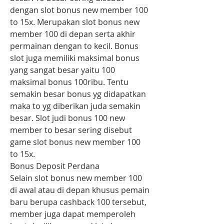
dengan slot bonus new member 100 
to 15x. Merupakan slot bonus new 
member 100 di depan serta akhir 
permainan dengan to kecil. Bonus 
slot juga memiliki maksimal bonus 
yang sangat besar yaitu 100 
maksimal bonus 100ribu. Tentu 
semakin besar bonus yg didapatkan 
maka to yg diberikan juda semakin 
besar. Slot judi bonus 100 new 
member to besar sering disebut 
game slot bonus new member 100 
to 15x.
Bonus Deposit Perdana
Selain slot bonus new member 100 
di awal atau di depan khusus pemain 
baru berupa cashback 100 tersebut, 
member juga dapat memperoleh 