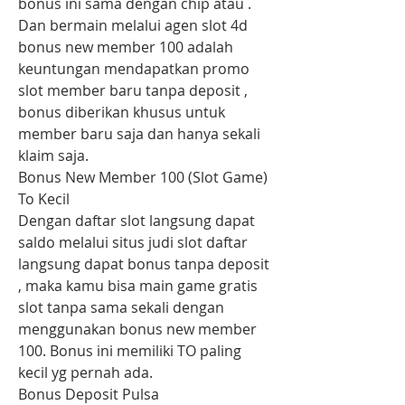
bonus ini sama dengan chip atau . 
Dan bermain melalui agen slot 4d 
bonus new member 100 adalah 
keuntungan mendapatkan promo 
slot member baru tanpa deposit , 
bonus diberikan khusus untuk 
member baru saja dan hanya sekali 
klaim saja.
Bonus New Member 100 (Slot Game) 
To Kecil
Dengan daftar slot langsung dapat 
saldo melalui situs judi slot daftar 
langsung dapat bonus tanpa deposit 
, maka kamu bisa main game gratis 
slot tanpa sama sekali dengan 
menggunakan bonus new member 
100. Bonus ini memiliki TO paling 
kecil yg pernah ada.
Bonus Deposit Pulsa