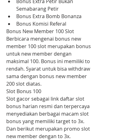
Bonus Extra Petir Bukan 
Semabarang Petir
Bonus Extra Bomb Bonanza
Bonus Komisi Referal
Bonus New Member 100 Slot
Berbicara mengenai bonus new 
member 100 slot merupakan bonus 
untuk new member dengan 
maksimal 100. Bonus ini memiliki to 
rendah. Syarat untuk bisa withdraw 
sama dengan bonus new member 
200 slot diatas.
Slot Bonus 100
Slot gacor sebagai link daftar slot 
bonus harian resmi dan terpercaya 
menyediakan berbagai macam slot 
bonus yang memiliki target to 3x. 
Dan berikut merupakan promo slot 
new member dengan to 3x.