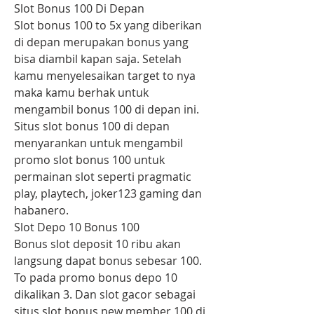
Slot Bonus 100 Di Depan
Slot bonus 100 to 5x yang diberikan 
di depan merupakan bonus yang 
bisa diambil kapan saja. Setelah 
kamu menyelesaikan target to nya 
maka kamu berhak untuk 
mengambil bonus 100 di depan ini. 
Situs slot bonus 100 di depan 
menyarankan untuk mengambil 
promo slot bonus 100 untuk 
permainan slot seperti pragmatic 
play, playtech, joker123 gaming dan 
habanero.
Slot Depo 10 Bonus 100
Bonus slot deposit 10 ribu akan 
langsung dapat bonus sebesar 100. 
To pada promo bonus depo 10 
dikalikan 3. Dan slot gacor sebagai 
situs slot bonus new member 100 di 