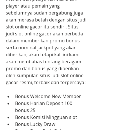
player atau pemain yang 
sebelumnya sudah bergabung juga 
akan merasa betah dengan situs judi 
slot online gacor itu sendiri. Situs 
judi slot online gacor akan berbeda 
dalam memberikan promo bonus 
serta nominal jackpot yang akan 
diberikan, akan tetapi kali ini kami 
akan membahas tentang beragam 
promo dan bonus yang diberikan 
oleh kumpulan situs judi slot online 
gacor resmi, terbaik dan terpercaya :
Bonus Welcome New Member
Bonus Harian Deposit 100 
bonus 25
Bonus Komisi Mingguan slot
Bonus Lucky Draw