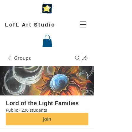
LofL Art Studio
Groups
Lord of the Light Families
Public
·
236 students
Join