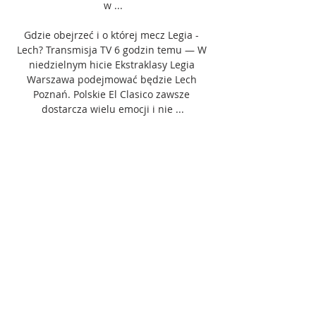
w ...

Gdzie obejrzeć i o której mecz Legia - 
Lech? Transmisja TV 6 godzin temu — W 
niedzielnym hicie Ekstraklasy Legia 
Warszawa podejmować będzie Lech 
Poznań. Polskie El Clasico zawsze 
dostarcza wielu emocji i nie ...

Niemniej stołeczna ekipa ma jedno 
spotkanie rozegrane mniej. Oba zespoły 
przystąpią do niedzielnego szlagieru w 
dobrych nastrojach. Legia ma za sobą 
zwycięstwo ligowe z Radomiakiem (1:0). 
Wojskowi jednocześnie przerwali serię 
czterech z rzędu porażek. Lech natomiast 
pokonał Ruch Chorzów (2:0). Zobacz 
pozostałe typy na dziś, by wiedzieć, jak 
stworzyć jak najlepszy kupon u 
bukmachera! Legia – Lech, transmisja na 
żywo w TV Mecz Legia – Lech będzie 