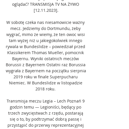
oglądać? TRANSMISJA TV NA ŻYWO 
[12.11.2023].

W sobotę czeka nas niesamowicie ważny 
mecz. Jedziemy do Dortmundu, żeby 
wygrać, mimo że wiemy, że ten owoc wisi 
tam wyżej niż u jakiegokolwiek innego 
rywala w Bundeslidze – powiedział przed 
Klassikerem Thomas Mueller, pomocnik 
Bayernu. Wyniki ostatnich meczów 
Borussii z Bayernem Ostatni raz Borussia 
wygrała z Bayernem na początku sierpnia 
2019 roku w finale Superpucharu 
Niemiec. W Bundeslidze w listopadzie 
2018 roku. 

Transmisja meczu Legia – Lech Poznań 9 
godzin temu — Legioniści, będący po 
trzech zwycięstwach z rzędu, postarają 
się o to, by podtrzymać dobrą passę i 
przystąpić do przerwy reprezentacyjnej 