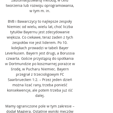
zautomatyzowaną metodą, w celu 
tworzenia lub rozwoju oprogramowania, 
w tym m. in. 

BVB i Bawarczycy to najlepsze zespoły 
Niemiec od wielu, wielu lat, choć liczba 
tytułów Bayernu jest zdecydowanie 
większa. Co ciekawe, teraz żaden z tych 
zespołów nie jest liderem. Po 10. 
kolejkach prowadzi w tabeli Bayer 
Leverkusen. Bayern jest drugi, a Borussia 
czwarta. Goście przystąpią do spotkania 
w Dortmundzie po koszmarnej porażce w 
środę, w Pucharu Niemiec. Bayern 
przegrał z trzecioligowym FC 
Saarbruecken 1:2. – Przez jeden dzień 
można lizać rany, trzeba ponieść 
konsekwencje, ale potem trzeba już iść 
dalej. 

Mamy ograniczone pole w tym zakresie – 
dodał Magiera. Ostatnie wyniki meczów 