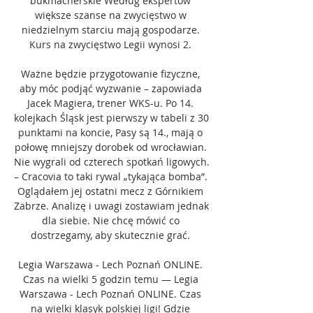
bukmacherskie Według ekspertów 
większe szanse na zwycięstwo w 
niedzielnym starciu mają gospodarze. 
Kurs na zwycięstwo Legii wynosi 2. 

Ważne będzie przygotowanie fizyczne, 
aby móc podjąć wyzwanie – zapowiada 
Jacek Magiera, trener WKS-u. Po 14. 
kolejkach Śląsk jest pierwszy w tabeli z 30 
punktami na koncie, Pasy są 14., mają o 
połowę mniejszy dorobek od wrocławian. 
Nie wygrali od czterech spotkań ligowych. 
– Cracovia to taki rywal „tykająca bomba”. 
Oglądałem jej ostatni mecz z Górnikiem 
Zabrze. Analizę i uwagi zostawiam jednak 
dla siebie. Nie chcę mówić co 
dostrzegamy, aby skutecznie grać. 

Legia Warszawa - Lech Poznań ONLINE. 
Czas na wielki 5 godzin temu — Legia 
Warszawa - Lech Poznań ONLINE. Czas 
na wielki klasyk polskiej ligi! Gdzie 