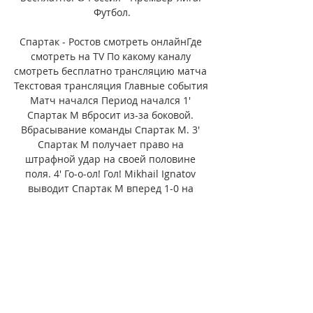
Футбол.

Спартак - Ростов смотреть онлайнГде 
смотреть на TV По какому каналу 
смотреть бесплатно трансляцию матча 
Текстовая трансляция Главные события 
Матч начался Период начался 1' 
Спартак М вбросит из-за боковой. 
Вбрасывание команды Спартак М. 3' 
Спартак М получает право на 
штрафной удар на своей половине 
поля. 4' Го-о-ол! Гол! Mikhail Ignatov 
выводит Спартак М вперед 1-0 на 
стадионе Открытие Арена. 5' 
Вбрасывание команды ФК Ростов в 
городе Москва. 6' ФК Ростов в офсайде. 

81' Гол! гости с пенальти сокращает 
разницу в счете до 2-1. Не промахнулся 
с точки Максим Осипенко. 82' Игра 
успокоилась, ФК Ростов выполнит 