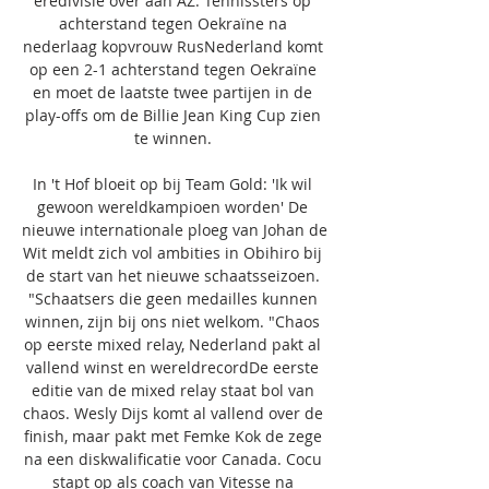
eredivisie over aan AZ. Tennissters op 
achterstand tegen Oekraïne na 
nederlaag kopvrouw RusNederland komt 
op een 2-1 achterstand tegen Oekraïne 
en moet de laatste twee partijen in de 
play-offs om de Billie Jean King Cup zien 
te winnen. 

In 't Hof bloeit op bij Team Gold: 'Ik wil 
gewoon wereldkampioen worden' De 
nieuwe internationale ploeg van Johan de 
Wit meldt zich vol ambities in Obihiro bij 
de start van het nieuwe schaatsseizoen. 
"Schaatsers die geen medailles kunnen 
winnen, zijn bij ons niet welkom. "Chaos 
op eerste mixed relay, Nederland pakt al 
vallend winst en wereldrecordDe eerste 
editie van de mixed relay staat bol van 
chaos. Wesly Dijs komt al vallend over de 
finish, maar pakt met Femke Kok de zege 
na een diskwalificatie voor Canada. Cocu 
stapt op als coach van Vitesse na 