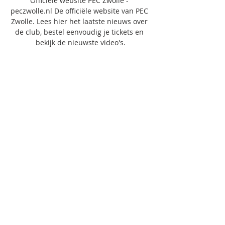
Officiële website PEC Zwolle - 
peczwolle.nl De officiële website van PEC 
Zwolle. Lees hier het laatste nieuws over 
de club, bestel eenvoudig je tickets en 
bekijk de nieuwste video's.

red}} {{player. rating? player. rating. 
slice(0, 4): 0}} Heb je nog vragen? Kan ik 
bij Canal Digitaal alle wedstrijden van de 
Eredivisie live kijken? Op welke devices 
kan ik de wedstrijden van de Eredivisie 
kijken? Wat is er naast de Eredivisie nog 
meer te zien op ESPN, ESPN2, ESPN 3 en 
ESPN 4? Naast de Eredivisie kijk je ook 
naar de Keuken Kampioen Divisie, de 
KNVB Beker, Europees voetbal, 
internationaal voetbal, de mooiste 
tennistoernooien en verschillende 
Amerikaanse topcompetities zoals de 
NBA, NFL, NHL en MLB. 

Op welke dagen zijn de wedstrijden van 