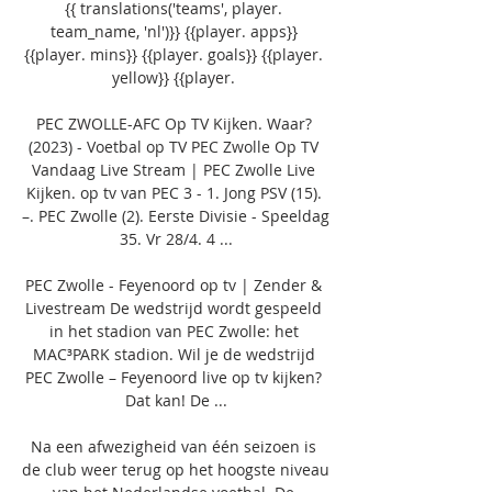
{{ translations('teams', player. 
team_name, 'nl')}} {{player. apps}} 
{{player. mins}} {{player. goals}} {{player. 
yellow}} {{player. 

PEC ZWOLLE-AFC Op TV Kijken. Waar? 
(2023) - Voetbal op TV PEC Zwolle Op TV 
Vandaag Live Stream | PEC Zwolle Live 
Kijken. op tv van PEC 3 - 1. Jong PSV (15). 
–. PEC Zwolle (2). Eerste Divisie - Speeldag 
35. Vr 28/4. 4 ...

PEC Zwolle - Feyenoord op tv | Zender & 
Livestream De wedstrijd wordt gespeeld 
in het stadion van PEC Zwolle: het 
MAC³PARK stadion. Wil je de wedstrijd 
PEC Zwolle – Feyenoord live op tv kijken? 
Dat kan! De ...

Na een afwezigheid van één seizoen is 
de club weer terug op het hoogste niveau 