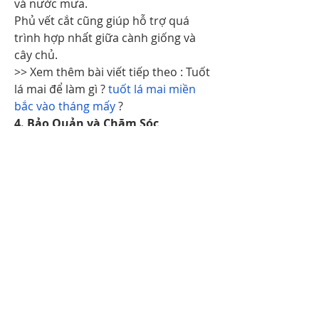
và nước mưa.
Phủ vết cắt cũng giúp hỗ trợ quá 
trình hợp nhất giữa cành giống và 
cây chủ.
>> Xem thêm bài viết tiếp theo : Tuốt 
lá mai để làm gì ? 
tuốt lá mai miền 
bắc vào tháng mấy
 ?
4. Bảo Quản và Chăm Sóc
Đặt cây trong môi trường ẩm ướt và 
bóng mát sau khi ghép để tạo điều 
kiện tốt nhất cho quá trình hợp nhất.
Sau vài tuần, khi cây đã hợp nhất 
thành công, chuyển cây ra ngoài ánh 
sáng mặt trời hơn để khuyến khích 
sự phát triển.
Ghép cây mai vàng là một kỹ thuật 
tinh tế, yêu cầu sự cẩn trọng và kỹ 
năng. Quá trình ghép cây sau Tết cần 
được thực hiện trong điều kiện sạch 