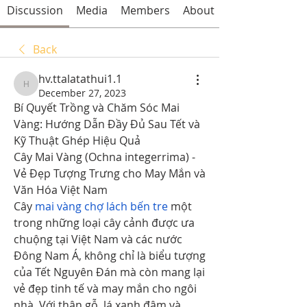
Discussion
Media
Members
About
Back
hv.ttalatathui1.1
hv.ttalatathui1.1
December 27, 2023
Bí Quyết Trồng và Chăm Sóc Mai 
Vàng: Hướng Dẫn Đầy Đủ Sau Tết và 
Kỹ Thuật Ghép Hiệu Quả
Cây Mai Vàng (Ochna integerrima) - 
Vẻ Đẹp Tượng Trưng cho May Mắn và 
Văn Hóa Việt Nam
Cây 
mai vàng chợ lách bến tre
 một 
trong những loại cây cảnh được ưa 
chuộng tại Việt Nam và các nước 
Đông Nam Á, không chỉ là biểu tượng 
của Tết Nguyên Đán mà còn mang lại 
vẻ đẹp tinh tế và may mắn cho ngôi 
nhà. Với thân gỗ, lá xanh đậm và 