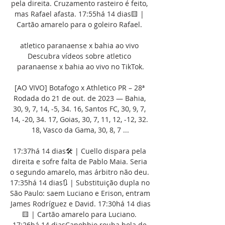
pela direita. Cruzamento rasteiro é feito, 
mas Rafael afasta. 17:55há 14 dias🟨 | 
Cartão amarelo para o goleiro Rafael. 

atletico paranaense x bahia ao vivo 
Descubra vídeos sobre atletico 
paranaense x bahia ao vivo no TikTok.

[AO VIVO] Botafogo x Athletico PR – 28ª 
Rodada do 21 de out. de 2023 — Bahia, 
30, 9, 7, 14, -5, 34. 16, Santos FC, 30, 9, 7, 
14, -20, 34. 17, Goias, 30, 7, 11, 12, -12, 32. 
18, Vasco da Gama, 30, 8, 7 ...

17:37há 14 dias🛠 | Cuello dispara pela 
direita e sofre falta de Pablo Maia. Seria 
o segundo amarelo, mas árbitro não deu. 
17:35há 14 dias🔃 | Substituição dupla no 
São Paulo: saem Luciano e Erison, entram 
James Rodríguez e David. 17:30há 14 dias
🟨 | Cartão amarelo para Luciano. 
17:26há 14 diasCanobbio rouba bola de 