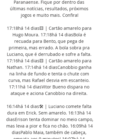
Paranaense. Fique por dentro das 
últimas notícias, resultados, próximos 
jogos e muito mais. Confira!

17:18há 14 dias🟨 | Cartão amarelo para 
Hugo Moura. 17:18há 14 diasBola é 
recuada para Bento, que pega de 
primeira, mas errado. A bola sobra pra 
Luciano, que é derrubado e sofre a falta. 
17:16há 14 dias🟨 | Cartão amarelo para 
Nathan. 17:14há 14 diasCanobbio ganha 
na linha de fundo e tenta o chute com 
curva, mas Rafael desvia em escanteio. 
17:11há 14 diasVitor Bueno dispara no 
ataque e aciona Canobbio na direita. 

16:14há 14 dias🛠 | Luciano comete falta 
dura em Erick. Sem amarelo. 16:13há 14 
diasErison tenta dominar no meio campo, 
mas leva a pior e fica no chão. 16:09há 14 
diasPablo Maia, também de cabeça, 
empata aos 9 minutos! 16:07há 14 