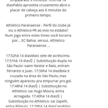
diasPablo aproveita cruzamento abre o 
placar de cabeça aos 6 minutos do 
primeiro tempo. 

Athletico Paranaense - Perfil do clube Já 
viu o Athletico-PR ao vivo no estádio? 
Num jogo entre estes times você torceria 
por... EC Bahia. versus. Athletico 
Paranaense ...

17:52há 14 diasMais sete de acréscimo. 
17:51há 14 dias🔃 | Substituição dupla no 
São Paulo: saem Nestor e Rato, entram 
Ferraresi e Juan. 17:50há 14 diasBola é 
cruzada na área do São Paulo, mas 
ninguém apareceu pra empurrar pro gol. 
17:46há 14 dias🔃 | Substituição no 
Athletico: sai Hugo Moura, entra 
Arriagada. 17:40há 14 dias🔃 | 
Substituição no Athletico: sai Zapelli, 
entra Rômulo. 17:39há 14 diasCanobbio 