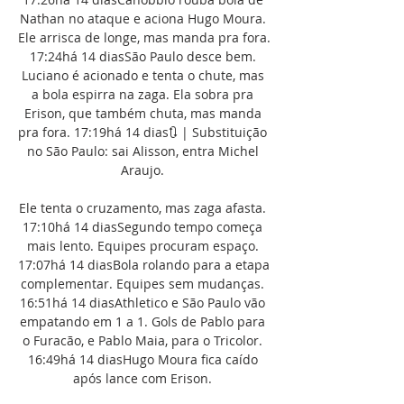
Nathan no ataque e aciona Hugo Moura. 
Ele arrisca de longe, mas manda pra fora. 
17:24há 14 diasSão Paulo desce bem. 
Luciano é acionado e tenta o chute, mas 
a bola espirra na zaga. Ela sobra pra 
Erison, que também chuta, mas manda 
pra fora. 17:19há 14 dias🔃 | Substituição 
no São Paulo: sai Alisson, entra Michel 
Araujo. 

Ele tenta o cruzamento, mas zaga afasta. 
17:10há 14 diasSegundo tempo começa 
mais lento. Equipes procuram espaço. 
17:07há 14 diasBola rolando para a etapa 
complementar. Equipes sem mudanças. 
16:51há 14 diasAthletico e São Paulo vão 
empatando em 1 a 1. Gols de Pablo para 
o Furacão, e Pablo Maia, para o Tricolor. 
16:49há 14 diasHugo Moura fica caído 
após lance com Erison. 
