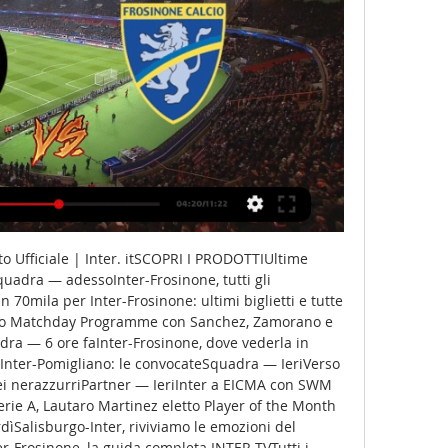
to Ufficiale | Inter. itSCOPRI I PRODOTTIUltime 
quadra — adessoInter-Frosinone, tutti gli 
 70mila per Inter-Frosinone: ultimi biglietti e tutte 
ovo Matchday Programme con Sanchez, Zamorano e 
dra — 6 ore faInter-Frosinone, dove vederla in 
nter-Pomigliano: le convocateSquadra — IeriVerso 
ei nerazzurriPartner — IeriInter a EICMA con SWM 
e A, Lautaro Martinez eletto Player of the Month 
ìSalisburgo-Inter, riviviamo le emozioni del 
Frosinone, la guida completa INTER TVTutti i 