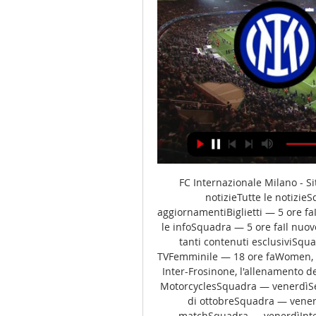
FC Internazionale Milano - Si
notizieTutte le notizieS
aggiornamentiBiglietti — 5 ore faIn
le infoSquadra — 5 ore faIl nu
tanti contenuti esclusiviSqua
TVFemminile — 18 ore faWomen, I
Inter-Frosinone, l'allenamento d
MotorcyclesSquadra — venerdìSeri
di ottobreSquadra — venerd
matchSquadra — venerdìInter-