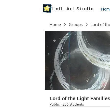
LofL Art Studio
Hom
Home
Groups
Lord of th
Lord of the Light Familie
Public
·
236 students