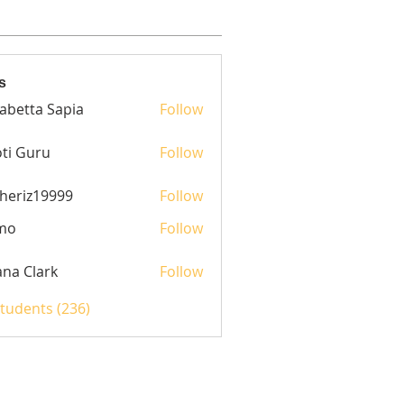
s
sabetta Sapia
Follow
ti Guru
Follow
heriz19999
Follow
z19999
mo
Follow
yana Clark
Follow
Students (236)