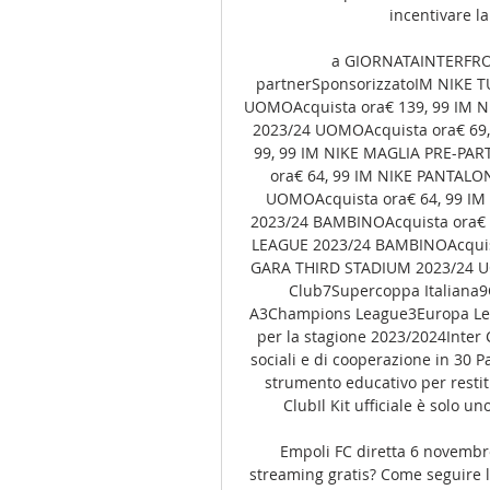
incentivare la
a GIORNATAINTERFRO
partnerSponsorizzatoIM NIKE
UOMOAcquista ora€ 139, 99 IM 
2023/24 UOMOAcquista ora€ 69
99, 99 IM NIKE MAGLIA PRE-PA
ora€ 64, 99 IM NIKE PANTAL
UOMOAcquista ora€ 64, 99 I
2023/24 BAMBINOAcquista ora€ 
LEAGUE 2023/24 BAMBINOAcquist
GARA THIRD STADIUM 2023/24 UO
Club7Supercoppa Italiana9C
A3Champions League3Europa League
per la stagione 2023/2024Inter 
sociali e di cooperazione in 30 P
strumento educativo per restitu
ClubIl Kit ufficiale è solo uno
Empoli FC diretta 6 novembr
streaming gratis? Come seguire l