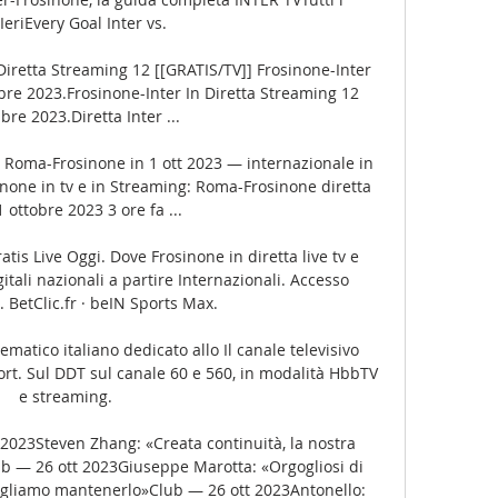
IeriEvery Goal Inter vs. 

Diretta Streaming 12 [[GRATIS/TV]] Frosinone-Inter 
re 2023.Frosinone-Inter In Diretta Streaming 12 
re 2023.Diretta Inter ...

Roma-Frosinone in 1 ott 2023 — internazionale in 
none in tv e in Streaming: Roma-Frosinone diretta 
1 ottobre 2023 3 ore fa ...

s Live Oggi. Dove Frosinone in diretta live tv e 
itali nazionali a partire Internazionali. Accesso 
. BetClic.fr · beIN Sports Max.

tematico italiano dedicato allo Il canale televisivo 
ort. Sul DDT sul canale 60 e 560, in modalità HbbTV 
e streaming.

2023Steven Zhang: «Creata continuità, la nostra 
b — 26 ott 2023Giuseppe Marotta: «Orgogliosi di 
vogliamo mantenerlo»Club — 26 ott 2023Antonello: 