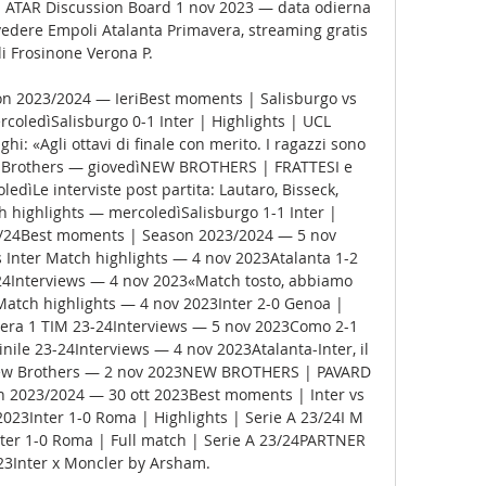
 | ATAR Discussion Board 1 nov 2023 — data odierna 
vedere Empoli Atalanta Primavera, streaming gratis 
di Frosinone Verona P.

n 2023/2024 — IeriBest moments | Salisburgo vs 
coledìSalisburgo 0-1 Inter | Highlights | UCL 
: «Agli ottavi di finale con merito. I ragazzi sono 
ew Brothers — giovedìNEW BROTHERS | FRATTESI e 
ìLe interviste post partita: Lautaro, Bisseck, 
 highlights — mercoledìSalisburgo 1-1 Inter | 
3/24Best moments | Season 2023/2024 — 5 nov 
Inter Match highlights — 4 nov 2023Atalanta 1-2 
/24Interviews — 4 nov 2023«Match tosto, abbiamo 
»Match highlights — 4 nov 2023Inter 2-0 Genoa | 
era 1 TIM 23-24Interviews — 5 nov 2023Como 2-1 
nile 23-24Interviews — 4 nov 2023Atalanta-Inter, il 
ew Brothers — 2 nov 2023NEW BROTHERS | PAVARD 
 2023/2024 — 30 ott 2023Best moments | Inter vs 
23Inter 1-0 Roma | Highlights | Serie A 23/24I M 
ter 1-0 Roma | Full match | Serie A 23/24PARTNER 
23Inter x Moncler by Arsham. 
