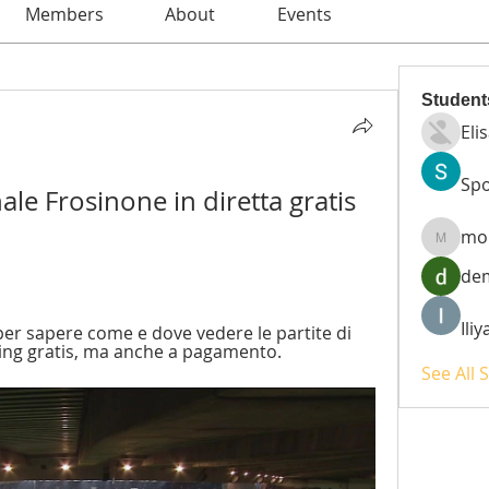
Members
About
Events
Student
Eli
Spo
ale Frosinone in diretta gratis 
mo
moheri
de
Ili
er sapere come e dove vedere le partite di 
ming gratis, ma anche a pagamento.
See All 