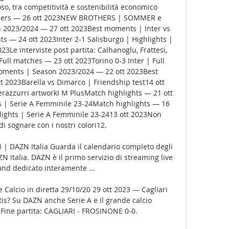
so, tra competitività e sostenibilità economico 
thers — 26 ott 2023NEW BROTHERS | SOMMER e 
023/2024 — 27 ott 2023Best moments | Inter vs 
s — 24 ott 2023Inter 2-1 Salisburgo | Highlights | 
3Le interviste post partita: Calhanoglu, Frattesi, 
Full matches — 23 ott 2023Torino 0-3 Inter | Full 
oments | Season 2023/2024 — 22 ott 2023Best 
t 2023Barella vs Dimarco | Friendship test14 ott 
azzurri artworkI M PlusMatch highlights — 21 ott 
s | Serie A Femminile 23-24Match highlights — 16 
lights | Serie A Femminile 23-2413 ott 2023Non 
i sognare con i nostri colori12. 

 DAZN Italia Guarda il calendario completo degli 
Italia. DAZN è il primo servizio di streaming live 
nd dedicato interamente ...

 Calcio in diretta 29/10/20 29 ott 2023 — Cagliari 
is? Su DAZN anche Serie A e il grande calcio 
'Fine partita: CAGLIARI - FROSINONE 0-0.
