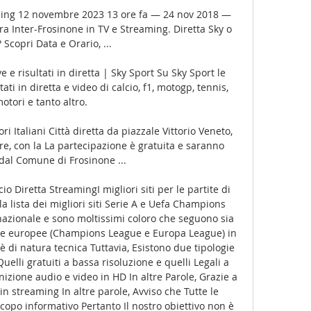
aming 12 novembre 2023 13 ore fa — 24 nov 2018 — 
ra Inter-Frosinone in TV e Streaming. Diretta Sky o 
Scopri Data e Orario, ...

e e risultati in diretta | Sky Sport Su Sky Sport le 
tati in diretta e video di calcio, f1, motogp, tennis, 
otori e tanto altro.

i Italiani Città diretta da piazzale Vittorio Veneto, 
e, con la La partecipazione è gratuita e saranno 
 dal Comune di Frosinone ...

lcio Diretta StreamingI migliori siti per le partite di 
la lista dei migliori siti Serie A e Uefa Champions 
 nazionale e sono moltissimi coloro che seguono sia 
a e europee (Champions League e Europa League) in 
è di natura tecnica Tuttavia, Esistono due tipologie 
Quelli gratuiti a bassa risoluzione e quelli Legali a 
zione audio e video in HD In altre Parole, Grazie a 
 in streaming In altre parole, Avviso che Tutte le 
copo informativo Pertanto Il nostro obiettivo non è 