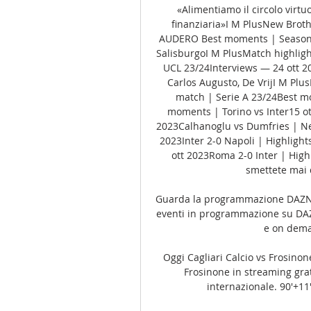
«Alimentiamo il circolo virtuo
finanziaria»I M PlusNew Bro
AUDERO Best moments | Season 2
SalisburgoI M PlusMatch highlight
UCL 23/24Interviews — 24 ott 202
Carlos Augusto, De VrijI M Plus
match | Serie A 23/24Best m
moments | Torino vs Inter15 ot
2023Calhanoglu vs Dumfries | Ner
2023Inter 2-0 Napoli | Highlight
ott 2023Roma 2-0 Inter | High
smettete mai d
Guarda la programmazione DAZN |
eventi in programmazione su DAZN 
e on dema
Oggi Cagliari Calcio vs Frosinone
Frosinone in streaming grat
internazionale. 90'+11