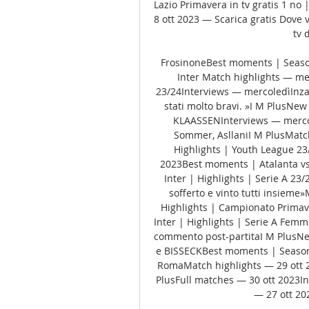
Lazio Primavera in tv gratis 1 no
8 ott 2023 — Scarica gratis Dove 
tv 
FrosinoneBest moments | Seaso
Inter Match highlights — mer
23/24Interviews — mercoledìInzaghi
stati molto bravi. »I M PlusN
KLAASSENInterviews — mercoled
Sommer, AsllaniI M PlusMatch
Highlights | Youth League 2
2023Best moments | Atalanta vs 
Inter | Highlights | Serie A 23
sofferto e vinto tutti insieme
Highlights | Campionato Primav
Inter | Highlights | Serie A Femmi
commento post-partitaI M PlusN
e BISSECKBest moments | Season
RomaMatch highlights — 29 ott 20
PlusFull matches — 30 ott 2023In
— 27 ott 20