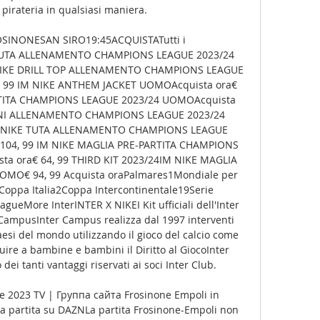
 pirateria in qualsiasi maniera. 

SINONESAN SIRO19:45ACQUISTATutti i 
 TUTA ALLENAMENTO CHAMPIONS LEAGUE 2023/24 
NIKE DRILL TOP ALLENAMENTO CHAMPIONS LEAGUE 
, 99 IM NIKE ANTHEM JACKET UOMOAcquista ora€ 
RTITA CHAMPIONS LEAGUE 2023/24 UOMOAcquista 
ONI ALLENAMENTO CHAMPIONS LEAGUE 2023/24 
M NIKE TUTA ALLENAMENTO CHAMPIONS LEAGUE 
104, 99 IM NIKE MAGLIA PRE-PARTITA CHAMPIONS 
a ora€ 64, 99 THIRD KIT 2023/24IM NIKE MAGLIA 
MO€ 94, 99 Acquista oraPalmares1Mondiale per 
oppa Italia2Coppa Intercontinentale19Serie 
More InterINTER X NIKEI Kit ufficiali dell'Inter 
CampusInter Campus realizza dal 1997 interventi 
aesi del mondo utilizzando il gioco del calcio come 
ire a bambine e bambini il Diritto al GiocoInter 
 dei tanti vantaggi riservati ai soci Inter Club. 

e 2023 TV | Группа сайта Frosinone Empoli in 
a partita su DAZNLa partita Frosinone-Empoli non 