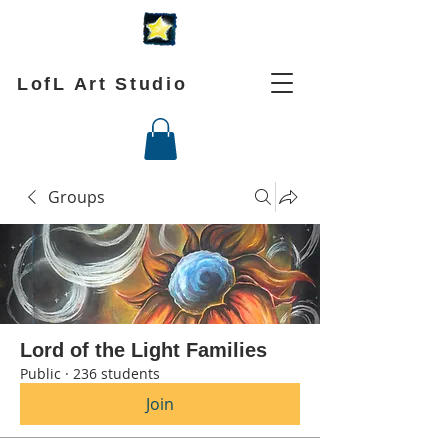
LofL Art Studio
Groups
Lord of the Light Families
Public
·
236 students
Join