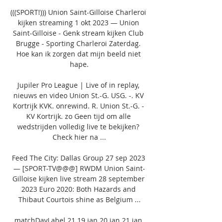
(((SPORT!))) Union Saint-Gilloise Charleroi 
kijken streaming 1 okt 2023 — Union 
Saint-Gilloise - Genk stream kijken Club 
Brugge - Sporting Charleroi Zaterdag. 
Hoe kan ik zorgen dat mijn beeld niet 
hape.

Jupiler Pro League | Live of in replay, 
nieuws en video Union St.-G. USG. -. KV 
Kortrijk KVK. onrewind. R. Union St.-G. - 
KV Kortrijk. zo Geen tijd om alle 
wedstrijden volledig live te bekijken? 
Check hier na ...

Feed The City: Dallas Group 27 sep 2023 
— [SPORT-TV@@@] RWDM Union Saint-
Gilloise kijken live stream 28 september 
2023 Euro 2020: Both Hazards and 
Thibaut Courtois shine as Belgium ...

matchDayLabel 21 19 jan 20 jan 21 jan 