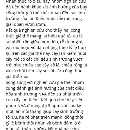
Nhận thức rõ điều này, nhóm nghiên cứu 
đã tiến hành khảo sát ảnh hưởng của bảy 
công thức giá thể khác nhau đến sự sinh 
trưởng của lan Kiếm nuôi cấy mô trong 
giai đoạn vườn ươm.
Kết quả nghiên cứu cho thấy, hai công 
thức giá thể mang lại hiệu quả tối ưu là 
sự phối trộn giữa mụn dừa, rễ dương xỉ, 
vỏ trấu hoặc vỏ đậu phộng theo tỷ lệ hợp 
lý. Trên các giá thể này, cây lan Kiếm nuôi 
cấy mô có các chỉ tiêu sinh trưởng vượt 
trội như chiều cao cây, số lá, chiều rộng lá 
và số chồi trên cây so với các công thức 
giá thể khác.
Song song với nghiên cứu giá thể, nhóm 
cũng đánh giá ảnh hưởng của chất điều 
hòa sinh trưởng NAA đến sự phát triển 
của cây lan Kiếm. Kết quả cho thấy, việc 
phun NAA ở nồng độ 3 ppm với chu kỳ 
một lần mỗi tháng giúp cây sinh trưởng 
tối ưu, hệ rễ phát triển mạnh, đồng thời 
tỷ lệ bệnh thối nhũn và bệnh đốm lá ở 
mức rất thấp. Những kết quả này cho 