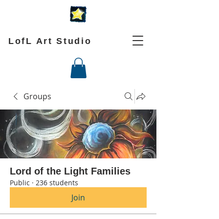
LofL Art Studio
Groups
Lord of the Light Families
Public
·
236 students
Join