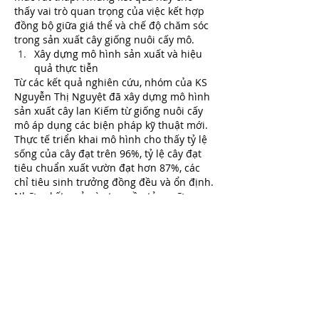
thấy vai trò quan trọng của việc kết hợp 
đồng bộ giữa giá thể và chế độ chăm sóc 
trong sản xuất cây giống nuôi cấy mô.
Xây dựng mô hình sản xuất và hiệu 
quả thực tiễn
Từ các kết quả nghiên cứu, nhóm của KS 
Nguyễn Thị Nguyệt đã xây dựng mô hình 
sản xuất cây lan Kiếm từ giống nuôi cấy 
mô áp dụng các biện pháp kỹ thuật mới. 
Thực tế triển khai mô hình cho thấy tỷ lệ 
sống của cây đạt trên 96%, tỷ lệ cây đạt 
tiêu chuẩn xuất vườn đạt hơn 87%, các 
chỉ tiêu sinh trưởng đồng đều và ổn định.
Những kết quả này tạo nền tảng vững 
chắc để mở rộng sản xuất cây giống lan 
Kiếm nuôi cấy mô ở quy mô lớn, phục vụ 
tốt hơn nhu cầu của người trồng lan. Việc 
chủ động nguồn giống chất lượng cao 
không chỉ giúp các cơ sở sản xuất giảm 
chi phí đầu tư, hạn chế rủi ro sâu bệnh 
mà còn góp phần đưa cây lan Kiếm ra thị 
trường với mức giá cạnh tranh, chất 