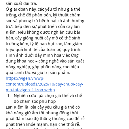
sản xuất đại trà.
Ở giai đoạn này, các yếu tố như giá thể 
trồng, chế độ phân bón, kỹ thuật chăm 
sóc và phòng trừ bệnh hại có ảnh hưởng 
trực tiếp đến sự phát triển của cây lan 
Kiếm. Nếu không được nghiên cứu bài 
bản, cây giống nuôi cấy mô có thể sinh 
trưởng kém, tỷ lệ hao hụt cao, làm giảm 
hiệu quả kinh tế của toàn bộ quy trình.
Hình ảnh dưới đây minh họa việc ứng 
dụng khoa học – công nghệ vào sản xuất 
nông nghiệp, góp phần nâng cao hiệu 
quả canh tác và giá trị sản phẩm:
https://vigen.vn/wp-
content/uploads/2025/10/cay-chuoi-cay-
mo-tai-vigen_11zon.webp
Nghiên cứu lựa chọn giá thể và chế 
độ chăm sóc phù hợp
Lan Kiếm là loài cây yêu cầu giá thể có 
khả năng giữ ẩm tốt nhưng đồng thời 
phải đảm bảo độ thông thoáng cao để rễ 
phát triển khỏe mạnh, hạn chế thối rễ. 