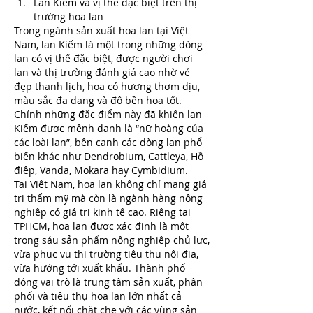
Lan Kiếm và vị thế đặc biệt trên thị 
trường hoa lan
Trong ngành sản xuất hoa lan tại Việt 
Nam, lan Kiếm là một trong những dòng 
lan có vị thế đặc biệt, được người chơi 
lan và thị trường đánh giá cao nhờ vẻ 
đẹp thanh lịch, hoa có hương thơm dịu, 
màu sắc đa dạng và độ bền hoa tốt. 
Chính những đặc điểm này đã khiến lan 
Kiếm được mệnh danh là “nữ hoàng của 
các loài lan”, bên cạnh các dòng lan phổ 
biến khác như Dendrobium, Cattleya, Hồ 
điệp, Vanda, Mokara hay Cymbidium.
Tại Việt Nam, hoa lan không chỉ mang giá 
trị thẩm mỹ mà còn là ngành hàng nông 
nghiệp có giá trị kinh tế cao. Riêng tại 
TPHCM, hoa lan được xác định là một 
trong sáu sản phẩm nông nghiệp chủ lực, 
vừa phục vụ thị trường tiêu thụ nội địa, 
vừa hướng tới xuất khẩu. Thành phố 
đóng vai trò là trung tâm sản xuất, phân 
phối và tiêu thụ hoa lan lớn nhất cả 
nước, kết nối chặt chẽ với các vùng sản 