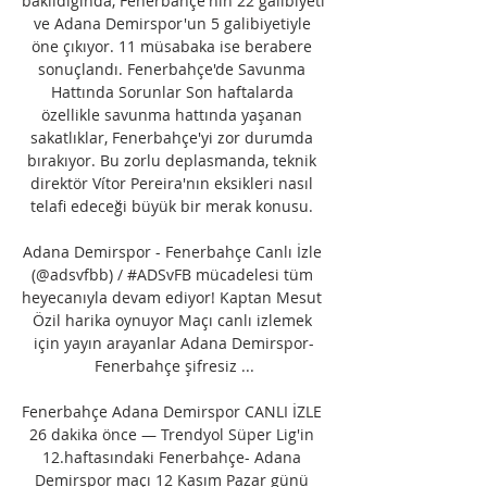
bakıldığında, Fenerbahçe'nin 22 galibiyeti 
ve Adana Demirspor'un 5 galibiyetiyle 
öne çıkıyor. 11 müsabaka ise berabere 
sonuçlandı. Fenerbahçe'de Savunma 
Hattında Sorunlar Son haftalarda 
özellikle savunma hattında yaşanan 
sakatlıklar, Fenerbahçe'yi zor durumda 
bırakıyor. Bu zorlu deplasmanda, teknik 
direktör Vítor Pereira'nın eksikleri nasıl 
telafi edeceği büyük bir merak konusu. 

Adana Demirspor - Fenerbahçe Canlı İzle 
(@adsvfbb) / #ADSvFB mücadelesi tüm 
heyecanıyla devam ediyor! Kaptan Mesut 
Özil harika oynuyor Maçı canlı izlemek 
için yayın arayanlar Adana Demirspor-
Fenerbahçe şifresiz ...

Fenerbahçe Adana Demirspor CANLI İZLE 
26 dakika önce — Trendyol Süper Lig'in 
12.haftasındaki Fenerbahçe- Adana 
Demirspor maçı 12 Kasım Pazar günü 