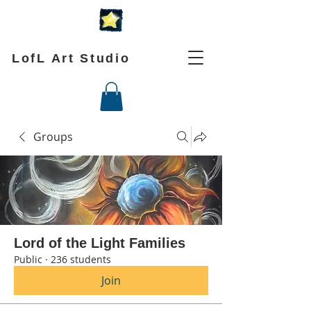
LofL Art Studio
Groups
Lord of the Light Families
Public
·
236 students
Join