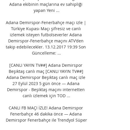
Adana ekibinin maçlarına ev sahipliği 
yapan Yeni ...

Adana Demirspor-Fenerbahçe maçı izle | 
Türkiye Kupası Maçı şifresiz ve canlı 
izlemek isteyen futbolseverler Adana 
Demirspor-Fenerbahçe maçını ATV'den 
takip edebilecekler. 13.12.2017 19:39 Son 
Güncelleme: ...

[CANLI YAYIN TV##] Adana Demirspor 
Beşiktaş canlı maç [CANLI YAYIN TV##] 
Adana Demirspor Beşiktaş canlı maç izle 
27 Eylül 2023 5 gün önce — Adana 
Demirspor - Beşiktaş maçını internetten 
canlı izlemek için TOD ...

CANLI FB MAÇI İZLE! Adana Demirspor 
Fenerbahçe 46 dakika önce — Adana 
Demirspor Fenerbahçe ile Trendyol Süper 
Lig maçında maçında karşı karşıya 