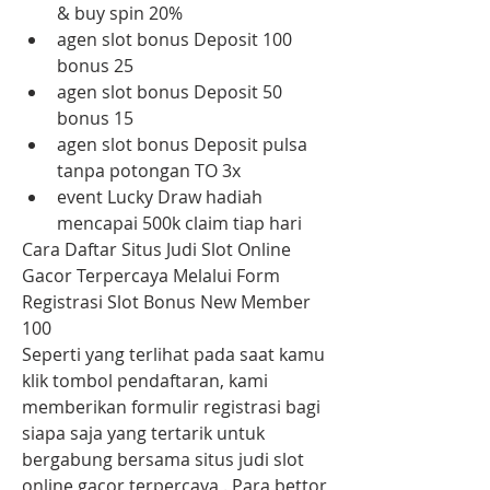
& buy spin 20%
agen slot bonus Deposit 100 
bonus 25
agen slot bonus Deposit 50 
bonus 15
agen slot bonus Deposit pulsa 
tanpa potongan TO 3x
event Lucky Draw hadiah 
mencapai 500k claim tiap hari
Cara Daftar Situs Judi Slot Online 
Gacor Terpercaya Melalui Form 
Registrasi Slot Bonus New Member 
100
Seperti yang terlihat pada saat kamu 
klik tombol pendaftaran, kami 
memberikan formulir registrasi bagi 
siapa saja yang tertarik untuk 
bergabung bersama situs judi slot 
online gacor terpercaya . Para bettor 