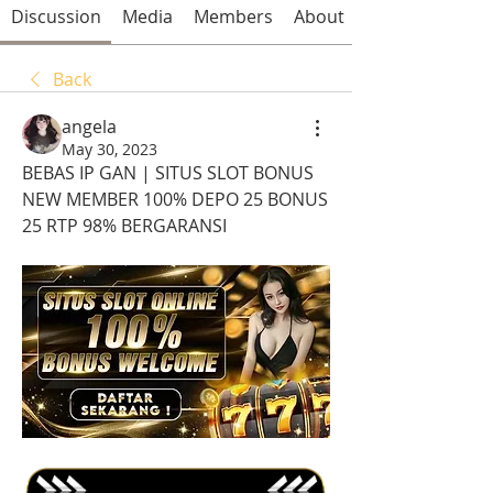
Discussion
Media
Members
About
Back
angela
May 30, 2023
BEBAS IP GAN | SITUS SLOT BONUS 
NEW MEMBER 100% DEPO 25 BONUS 
25 RTP 98% BERGARANSI 