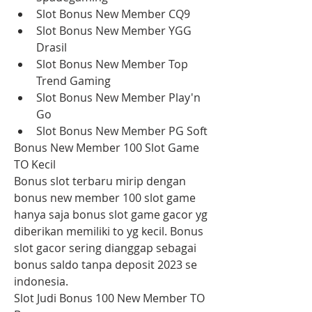
Slot Bonus New Member CQ9
Slot Bonus New Member YGG 
Drasil
Slot Bonus New Member Top 
Trend Gaming
Slot Bonus New Member Play'n 
Go
Slot Bonus New Member PG Soft
Bonus New Member 100 Slot Game 
TO Kecil
Bonus slot terbaru mirip dengan 
bonus new member 100 slot game 
hanya saja bonus slot game gacor yg 
diberikan memiliki to yg kecil. Bonus 
slot gacor sering dianggap sebagai 
bonus saldo tanpa deposit 2023 se 
indonesia.
Slot Judi Bonus 100 New Member TO 