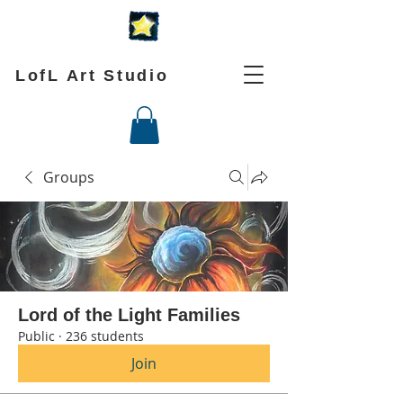
LofL Art Studio
Groups
Lord of the Light Families
Public
·
236 students
Join