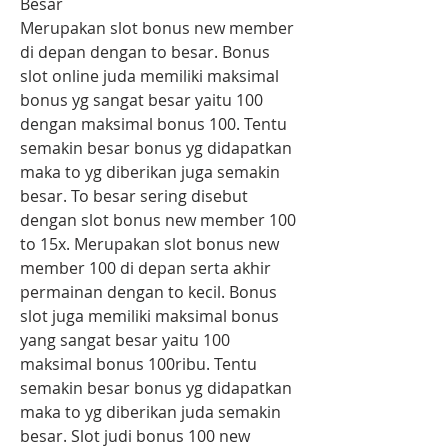
Besar
Merupakan slot bonus new member 
di depan dengan to besar. Bonus 
slot online juda memiliki maksimal 
bonus yg sangat besar yaitu 100 
dengan maksimal bonus 100. Tentu 
semakin besar bonus yg didapatkan 
maka to yg diberikan juga semakin 
besar. To besar sering disebut 
dengan slot bonus new member 100 
to 15x. Merupakan slot bonus new 
member 100 di depan serta akhir 
permainan dengan to kecil. Bonus 
slot juga memiliki maksimal bonus 
yang sangat besar yaitu 100 
maksimal bonus 100ribu. Tentu 
semakin besar bonus yg didapatkan 
maka to yg diberikan juda semakin 
besar. Slot judi bonus 100 new 