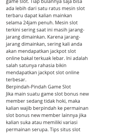
game slot. Tiap bulannya saja bisa 
ada lebih dari satu ratus mesin slot 
terbaru dapat kalian mainkan 
selama 24jam penuh. Mesin slot 
terkini sering saat ini masih jarang-
jarang dimainkan. Karena jarang-
jarang dimainkan, sering kali anda 
akan mendapatkan jackpot slot 
online bakal terkuak lebar. Ini adalah 
salah satunya rahasia bikin 
mendapatkan jackpot slot online 
terbesar.
Berpindah-Pindah Game Slot
Jika main suatu game slot bonus new 
member sedang tidak hoki, maka 
kalian wajib berpindah ke permainan 
slot bonus new member lainnya jika 
kalian suka atau memiliki variasi 
permainan serupa. Tips situs slot 