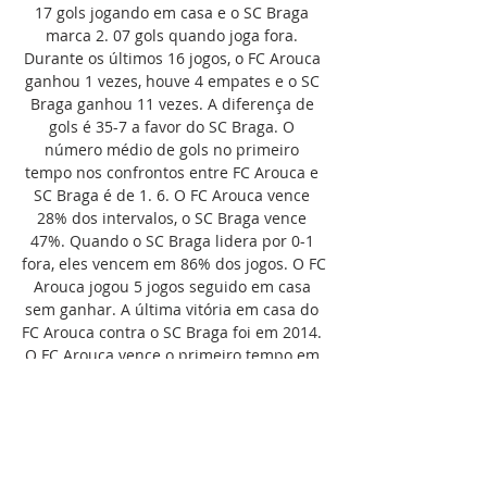
17 gols jogando em casa e o SC Braga 
marca 2. 07 gols quando joga fora. 
Durante os últimos 16 jogos, o FC Arouca 
ganhou 1 vezes, houve 4 empates e o SC 
Braga ganhou 11 vezes. A diferença de 
gols é 35-7 a favor do SC Braga. O 
número médio de gols no primeiro 
tempo nos confrontos entre FC Arouca e 
SC Braga é de 1. 6. O FC Arouca vence 
28% dos intervalos, o SC Braga vence 
47%. Quando o SC Braga lidera por 0-1 
fora, eles vencem em 86% dos jogos. O FC 
Arouca jogou 5 jogos seguido em casa 
sem ganhar. A última vitória em casa do 
FC Arouca contra o SC Braga foi em 2014. 
O FC Arouca vence o primeiro tempo em 
28% das suas partidas, o SC Braga em 
47% das suas partidas. 
Independentemente do resultado desta 
partida, a boa notícia é que essas 
equipes estão programadas para se 