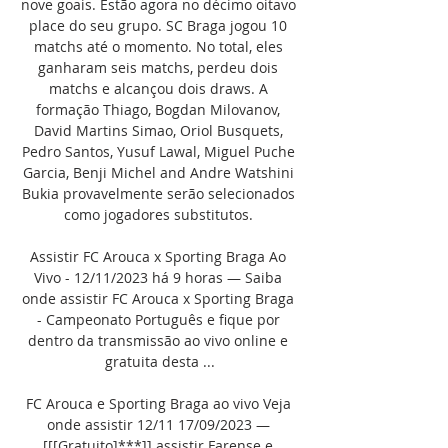
nove goais. Estão agora no décimo oitavo 
place do seu grupo. SC Braga jogou 10 
matchs até o momento. No total, eles 
ganharam seis matchs, perdeu dois 
matchs e alcançou dois draws. A 
formação Thiago, Bogdan Milovanov, 
David Martins Simao, Oriol Busquets, 
Pedro Santos, Yusuf Lawal, Miguel Puche 
Garcia, Benji Michel and Andre Watshini 
Bukia provavelmente serão selecionados 
como jogadores substitutos. 

Assistir FC Arouca x Sporting Braga Ao 
Vivo - 12/11/2023 há 9 horas — Saiba 
onde assistir FC Arouca x Sporting Braga 
- Campeonato Português e fique por 
dentro da transmissão ao vivo online e 
gratuita desta ...

FC Arouca e Sporting Braga ao vivo Veja 
onde assistir 12/11 17/09/2023 — 
[[[Gratuito]***]] assistir Farense e 