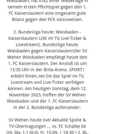
Wiesbaden, hat trotz einer Niederlage in 
seinem ersten Pflichtspiel gegen den 1. 
FC Kaiserslautern eine insgesamt gute 
Bilanz gegen den FCK vorzuweisen. 

2. Bundesliga heute: Wiesbaden - 
Kaiserslautern LIVE im TV, Live-Ticker & 
Livestream2. Bundesliga heute: 
Wiesbaden gegen KaiserslauternDer SV 
Wehen Wiesbaden empfängt heute den 
1. FC Kaiserslautern. Der Anstoß ist um 
13:30 Uhr in der Brita-Arena. SPORT1 
erklärt Ihnen, wo Sie das Spiel im TV, 
Livestream und Live-Ticker verfolgen 
können. Am heutigen Sonntag, dem 12. 
November 2023, treffen der SV Wehen 
Wiesbaden und der 1. FC Kaiserslautern 
in der 2. Bundesliga aufeinander. 

SV Wehen heute live! Aktuelle Spiele & 
TV-Übertragungen ... vs. FC Schalke 04 
(H), Sky, 1:1 (0:0). Fr, 15.09. | 18:30 • 2. BL, 