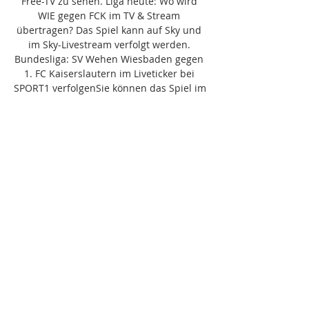
Free-TV zu sehen. Liga heute: Wo wird 
WIE gegen FCK im TV & Stream 
übertragen? Das Spiel kann auf Sky und 
im Sky-Livestream verfolgt werden. 
Bundesliga: SV Wehen Wiesbaden gegen 
1. FC Kaiserslautern im Liveticker bei 
SPORT1 verfolgenSie können das Spiel im 
Liveticker auf SPORT1 verfolgen. Klicken 
Sie auf den Link, um zum Liveticker zu 
gelangen: SV Wehen Wiesbaden gegen 1. 
FC Kaiserslautern im Liveticker bei 
SPORT1Möchten Sie auch andere 2. 
Bundesliga-Partien im Ticker verfolgen, 
können Sie in unserer Liveticker-
Übersicht fündig werden. 

2. Bundesliga: Wer zeigt Wiesbaden - 
Kaiserslautern heute im TV? Ein 
Stolperstein für die Roten Teufel? Am 13. 
Spieltag der zweiten Bundesliga tritt der 
1. FC Kaiserslautern bei Wehen 
Wiesbaden an. Anstoß ist am Sonntag 