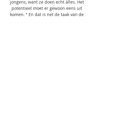
jongens, want ze doen echt álles. Het 
potentieel moet er gewoon eens uit 
komen. ” En dat is net de taak van de 
Noor, die er ons nog eens fijntjes op wees 
dat Club thuis ongeslagen is. 

Kijk Cercle Brugge Live Stream | DAZN BE 
Bekijk Cercle Brugge streams live & on-
demand via DAZN NL, in HD en op elk 
Club Brugge - Cercle BruggeFirst Division 
A. Inhalen. KV Mechelen - Cercle ...

“Het is misschien goed dat deze 
wedstrijd nu valt, wanneer wij in een 
mindere flow zitten. Als we meer energie 
en agressie tonen dan hen, zal onze 
kwaliteit altijd komen bovendrijven”, 
meent Vanaken. Vanaken vertelt dat de 
druk bij Club Brugge niet hoger is dan 
anders. “Of we nu 19 of 15 punten 
hebben: een derby tegen Cercle moet je 
altijd winnen. We weten dat het voetbal 