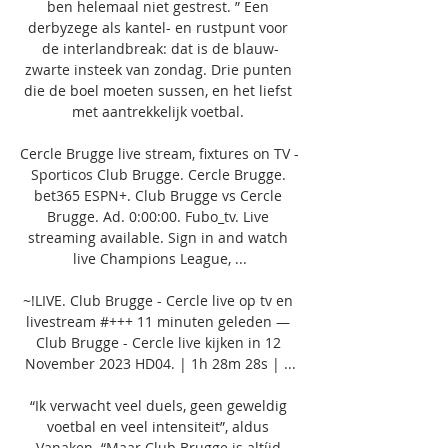
ben helemaal niet gestrest. ” Een 
derbyzege als kantel- en rustpunt voor 
de interlandbreak: dat is de blauw-
zwarte insteek van zondag. Drie punten 
die de boel moeten sussen, en het liefst 
met aantrekkelijk voetbal. 

Cercle Brugge live stream, fixtures on TV - 
Sporticos Club Brugge. Cercle Brugge. 
bet365 ESPN+. Club Brugge vs Cercle 
Brugge. Ad. 0:00:00. Fubo_tv. Live 
streaming available. Sign in and watch 
live Champions League, ...

~!LIVE. Club Brugge - Cercle live op tv en 
livestream #+++ 11 minuten geleden — 
Club Brugge - Cercle live kijken in 12 
November 2023 HD04. | 1h 28m 28s | ...

“Ik verwacht veel duels, geen geweldig 
voetbal en veel intensiteit”, aldus 
Vanaken. “Maar Club Brugge is altíjd 