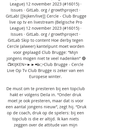
League) 12 november 2023 (#16015) · 
Issues · GitLab. org / growthproject · 
GitLab﻿! [[kijken/live]] Cercle - Club Brugge 
live op tv en livestream (Belgische Pro 
League) 12 november 2023 (#16015) · 
Issues · GitLab. org / growthproject · 
GitLab Skip to content Hoe derby tegen 
Cercle (alweer) kantelpunt moet worden 
voor geplaagd Club Brugge: “Mijn 
jongens mogen niet te veel nadenken” 🔴
📺KIJKEN=►►📲👉Club Brugge - Cercle 
Live Op Tv Club Brugge is zeker van een 
Europese winter. 

De must om te presteren bij een topclub 
hakt er volgens Deila in. “Onder druk 
moet je ook presteren, maar dat is voor 
een aantal jongens nieuw”, zegt hij. “Druk 
op de coach, druk op de spelers: bij een 
topclub is die er altijd. Ik kan niets 
zeggen over de attitude van mijn 