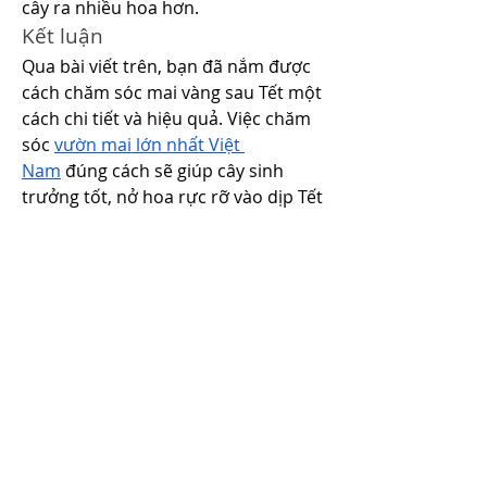
cây ra nhiều hoa hơn.
Kết luận
Qua bài viết trên, bạn đã nắm được 
cách chăm sóc mai vàng sau Tết một 
cách chi tiết và hiệu quả. Việc chăm 
sóc 
vườn mai lớn nhất Việt 
Nam
 đúng cách sẽ giúp cây sinh 
trưởng tốt, nở hoa rực rỡ vào dịp Tết 
năm sau, mang lại may mắn và niềm 
vui cho gia đình.
Liên Hệ ngay cho chúng tôi theo 
thông tin dưới đây:
Điện thoại/Zalo: 0905 888 999 – 0799 
888 999 – 0888777777
Email: 
Vuonmaihoanglong@gmail.com
Facebook: Vườn mai Hoàng Long
Địa chỉ: Tân Thiềng, Chợ Lách, Bến 