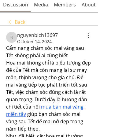
Discussion
Media
Members
About
Back
nguyenbich13697
nguyenbich13697
October 14, 2024
Cẩm nang chăm sóc mai vàng sau 
Tết không phải ai cũng biết
Hoa mai không chỉ là biểu tượng đẹp 
đẽ của Tết mà còn mang lại sự may 
mắn, thịnh vượng cho gia chủ. Để 
mai vàng tiếp tục phát triển tốt sau 
Tết, việc chăm sóc đúng cách là rất 
quan trọng. Dưới đây là hướng dẫn 
chi tiết của hội 
mua bán mai vàng 
miền tây
 giúp bạn chăm sóc mai 
vàng sau Tết để mai nở đẹp trong 
năm tiếp theo.
Như  đã biết, cây hoa mai thường 