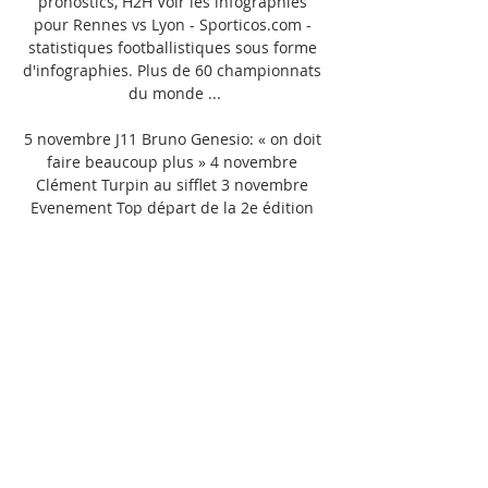
pronostics, H2H Voir les infographies 
pour Rennes vs Lyon - Sporticos.com - 
statistiques footballistiques sous forme 
d'infographies. Plus de 60 championnats 
du monde ...

5 novembre J11 Bruno Genesio: « on doit 
faire beaucoup plus » 4 novembre 
Clément Turpin au sifflet 3 novembre 
Evenement Top départ de la 2e édition 
de l’Erminig Kup! Le programme de 
l’Académie OM / SRFC le 3 décembre à 
20h45 Le programme de la 11e journée 2 
novembre Supporters Déplacement à 
Nice, ce qu’il faut savoir 31 octobre 
Équipe pro Vendredi, venez assister à 
l’entraînement des pros! Mondial U17, 
rendez-vous est pris pour Mathis 
Lambourde Entraînement La séance en 
images Les Séniors sur leur lancée 30 
octobre Séance collective pour les 
gardiennes et les gardiens du Stade 