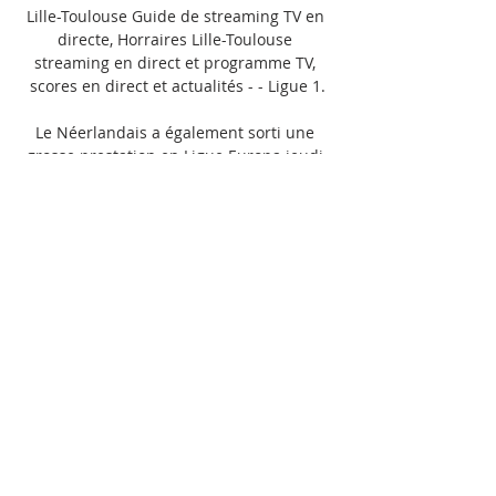
Lille-Toulouse Guide de streaming TV en 
directe, Horraires Lille-Toulouse 
streaming en direct et programme TV, 
scores en direct et actualités - - Ligue 1.

Le Néerlandais a également sorti une 
grosse prestation en Ligue Europa jeudi 
soir contre Liverpool. Avantage Lille sur le 
papierLes compositions pour Lille 
ToulouseLa composition probable de 
Lille:Chevalier - Tiago Santos, Yoro, 
Aleksandro, Ismaily - Bentaleb, André - 
Zhegrova, Angel Gomes, Cavaleiro - 
David. Absents: Djalo, Diakité (blessés), 
Yacizi (suspendu). 

Incertain: Aucun. Lille (4-2-3-1) 30 
Chevalier 22 Santos 15 Yoro 4 Aleksandro 
31 Ismaily 6 Bentaleb 21 Andre 23 
Zhegrova 10 Cabella 17 Cavaleiro 9 David 
50 Restes 3 Desler Costa 2 Nicolaisen 