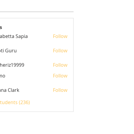
s
sabetta Sapia
Follow
ti Guru
Follow
heriz19999
Follow
z19999
mo
Follow
yana Clark
Follow
Students (236)