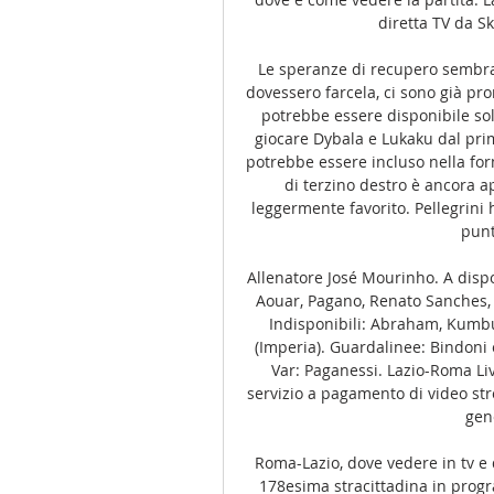
diretta TV da Sky
Le speranze di recupero sembran
dovessero farcela, ci sono già pr
potrebbe essere disponibile sol
giocare Dybala e Lukaku dal pri
potrebbe essere incluso nella for
di terzino destro è ancora a
leggermente favorito. Pellegrini 
punt
Allenatore José Mourinho. A dispos
Aouar, Pagano, Renato Sanches, Z
Indisponibili: Abraham, Kumbul
(Imperia). Guardalinee: Bindoni e
Var: Paganessi. Lazio-Roma Live
servizio a pagamento di video str
gen
Roma-Lazio, dove vedere in tv e 
178esima stracittadina in progra