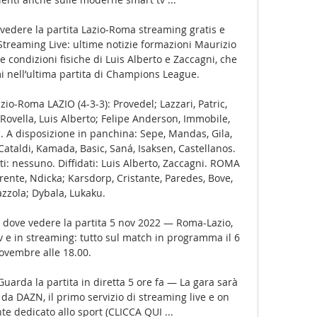
 vedere la partita Lazio-Roma streaming gratis e 
 Streaming Live: ultime notizie formazioni Maurizio 
e condizioni fisiche di Luis Alberto e Zaccagni, che 
 nell’ultima partita di Champions League. 

io-Roma LAZIO (4-3-3): Provedel; Lazzari, Patric, 
ovella, Luis Alberto; Felipe Anderson, Immobile, 
. A disposizione in panchina: Sepe, Mandas, Gila, 
 Cataldi, Kamada, Basic, Saná, Isaksen, Castellanos. 
ti: nessuno. Diffidati: Luis Alberto, Zaccagni. ROMA 
lorente, Ndicka; Karsdorp, Cristante, Paredes, Bove, 
zzola; Dybala, Lukaku. 

: dove vedere la partita 5 nov 2022 — Roma-Lazio, 
tv e in streaming: tutto sul match in programma il 6 
ovembre alle 18.00.

uarda la partita in diretta 5 ore fa — La gara sarà 
da DAZN, il primo servizio di streaming live e on 
 dedicato allo sport (CLICCA QUI ...
