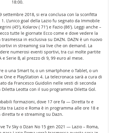
18:00.

29 settembre 2018, si era conclusa con la sconfitta 
a 1. L’unico goal della Lazio fu segnato da Immobile 
grini (45′), Kolarov ( 71′) e Fazio (86′). Leggi anche –
ecco tutte le giornate Ecco come e dove vedere la 
rà trasmessa in esclusiva su DAZN. DAZN è un nuovo 
portivi in streaming sia live che on demand. La 
dere numerosi eventi sportivi, tra cui molte partite 
e Serie B, al prezzo di 9, 99 euro al mese. 

e o una Smart tv, o un smartphone o Tablet, o un 
One e PlayStation 4. La telecronaca sarà a cura di 
cato da Francesco Guidolin nelle vesti di seconda 
a Diletta Leotta con il suo programma Diletta Gol. 

babili formazioni, dove 17 ore fa — Diretta tv e 
ita tra Lazio e Roma è in programma alle ore 18 e 
n diretta tv e streaming su Dazn.

ive Tv Sky o Dzan No 15 gen 2021 — Lazio – Roma, 
a gara Lazio Roma verrà trasmessa questa sera in 