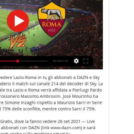
vedere Lazio-Roma in tv, gli abbonati a DAZN e Sky 
ersi il match sul canale 214 del decoder di Sky. La 
le tra Lazio e Roma verrà affidata a Pierluigi Pardo 
 rossonero Massimo Ambrosini. Josè Mourinho ha 
ore Simone Inzaghi rispetto a Maurizio Sarri in Serie 
l 75% delle sconfitte, mentre contro Sarri il 75%. 

Gratis, dove la fanno vedere 26 set 2021 — Live 
i abbonati con DAZN (link www.dazn.com) e sarà 
clienti anche sulle moderne smart tv ...
