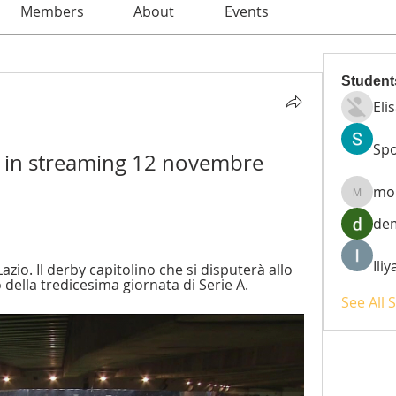
Members
About
Events
Student
Eli
Spo
a in streaming 12 novembre 
mo
moheri
de
Ili
io. Il derby capitolino che si disputerà allo 
 della tredicesima giornata di Serie A.
See All 