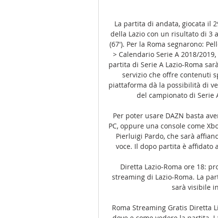
La partita di andata, giocata il 
della Lazio con un risultato di 3 
(67′). Per la Roma segnarono: Pelle
> Calendario Serie A 2018/2019, 
partita di Serie A Lazio-Roma sa
servizio che offre contenuti s
piattaforma dà la possibilità di ve
del campionato di Serie A 
Per poter usare DAZN basta aver
PC, oppure una console come Xbox 
Pierluigi Pardo, che sarà affian
voce. Il dopo partita è affidato 
Diretta Lazio-Roma ore 18: pro
streaming di Lazio-Roma. La part
sarà visibile i
Roma Streaming Gratis Diretta L
dove e come vedere la partita. L