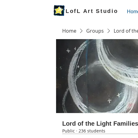
LofL Art Studio
Hom
Home
Groups
Lord of th
Lord of the Light Familie
Public
·
236 students