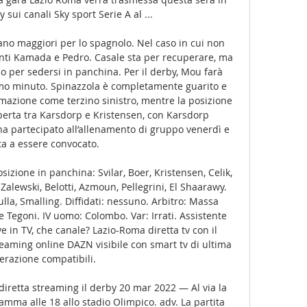
 sui canali Sky sport Serie A al ...

o maggiori per lo spagnolo. Nel caso in cui non 
onti Kamada e Pedro. Casale sta per recuperare, ma 
o per sedersi in panchina. Per il derby, Mou farà 
mo minuto. Spinazzola è completamente guarito e 
mazione come terzino sinistro, mentre la posizione 
perta tra Karsdorp e Kristensen, con Karsdorp 
ha partecipato all’allenamento di gruppo venerdì e 
a a essere convocato. 

izione in panchina: Svilar, Boer, Kristensen, Celik, 
alewski, Belotti, Azmoun, Pellegrini, El Shaarawy. 
la, Smalling. Diffidati: nessuno. Arbitro: Massa 
 Tegoni. IV uomo: Colombo. Var: Irrati. Assistente 
 in TV, che canale? Lazio-Roma diretta tv con il 
eaming online DAZN visibile con smart tv di ultima 
erazione compatibili. 

diretta streaming il derby 20 mar 2022 — Al via la 
mma alle 18 allo stadio Olimpico. adv. La partita 