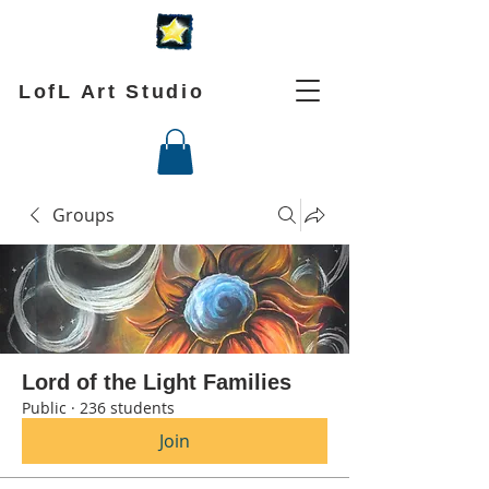
LofL Art Studio
Groups
Lord of the Light Families
Public
·
236 students
Join