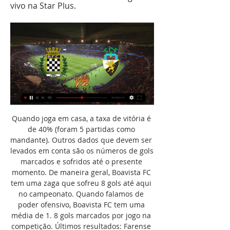
vivo na Star Plus.
Quando joga em casa, a taxa de vitória é de 40% (foram 5 partidas como mandante). Outros dados que devem ser levados em conta são os números de gols marcados e sofridos até o presente momento. De maneira geral, Boavista FC tem uma zaga que sofreu 8 gols até aqui no campeonato. Quando falamos de poder ofensivo, Boavista FC tem uma média de 1. 8 gols marcados por jogo na competição. Últimos resultados: Farense - Campeonato PortuguêsBoavista FC, até aqui, saiu vitorioso em 40% dos 10 jogos realizados. 

Assista de graça! Boavista FC x Farense Como assistir Registre-se com nosso parceiro e ative sua conta. Assista de graça! Registre-se com nosso parceiro Para assistir Boavista FC x Farense ao vivo, basta clicar no link acima e acessar as opções que permitam que você assista ao jogo. Agora que você sabe tudo sobre a transmissão ao vivo para Boavista FC x Farense, escolha a opção que melhor lhe atende. Caso não encontre nenhum canal onde vai passar o jogo, consulte os serviços de streaming, redes sociais, canais oficiais das equipes no Youtube ou serviços de TV a cabo/via satélite. Abaixo trazemos um prognóstico completo para a partida. 

Onde assistir ao jogo Boavista x Farense AO VIVO há 3 horas — Como assistir Boavista x Farense Futebol AO VIVO Online no seu celular, tablet e notebook. A fim de não perder nenhum lance do jogo ao vivo, ...

br (disponível para as maiores ligas de futebol) fornece estatísticas detalhadas (posse de bola, chutes a gol/fora, faltas, escanteios, tiros livres), escalações e narração ao vivo. Siga os placares ao vivo para Farense e outros resultados de futebol agora em Flashscore. br! Próximas partidas: 12. 11. Boavista x Farense, 02. 12. Farense x Guimaraes, 08. 

Como assistir Boavista x Farense Futebol AO VIVO Online no seu celular, tablet e notebook A fim de não perder nenhum lance do jogo ao vivo, você pode acompanhar tudo em tempo real através do seu celular, tablet ou PC. Para isso, basta acessar o site Star+ (Clique Aqui) e Betano (Clique Aqui), que realizará a transmissão online. Além dessa opção, você também pode assistir ao confronto utilizando o aplicativo, disponível para download tanto para IOS quanto para Android. Contudo, é importante lembrar que o acesso a esse serviço requer assinatura. Acompanhe no Google Futebol AO VIVO em Tempo Real Você tem interesse em acompanhar o duelo em tempo real? Nesse caso, uma ótima opção é utilizar o serviço de atualização do Google, que fornece um resumo detalhado minuto a minuto dos eventos da partida. 

Futebol: jogos Boavista FC ao vivo, tabela, resultados https://omapi.sporttube.com/image_upload/2023/10/. Boavista x Sporting – onde assistir ao vivo/direto, horário e escalações – Liga Portugal Boavista x Farense ...

Onde dá a Bola? - OndeBola - Data/Canal TV jogos futebol Data Hora*Equipas JogoCanalDom 12 Nov 14:00 hojeLiverpool ‑ Brentford Liga InglaterraEleven 1Dom 12 Nov 14:00 hojeVários ‑ Jogos Liga FrançaEleven x BetanoDom 12 Nov 15:00 hojeBenfica ‑ F. Zêzere FUTSAL, Liga PTCanal 11Ver mais 46 linhas

Boavista e Farense ao vivo transmissão 12 novembro 2023 há 9 horas — Boavista FC | VER JOGO 4425 (hoje***) Famalicão e SC Farense ao vivo Veja onde assistir Sporting CP e SC Farense ao vivo onde assistir 2 02/11/ ...

Assistir Boavista x Farense ao vivo 12/11/2023 HD online - FutebolPlayHD. com! Assistir Boavista x Farense ao vivo pelo Campeonato Português sem travar grátis, Boavista x Farense ao vivo pelo seu celular ou pc aqui no FutebolplayHD. com! Acompanhe Boavista x Farense ao vivo pelo Campeonato Português a partir das 12h30 (de Brasília) com transmissão do canal SPORT TV1. Assistir Boavista x Farense ao vivo HD hojeSó aqui no Futebol Play HD você não vai perder nenhum lance da partida entre Boavista e Farense grátis sem travamentos. 12h30 - Campeonato Português: Boavista x Farense - SPORT TV1Campeonato Português grátis Boavista x Farense aqui no Futebol Play HD! AJUDE NOSSO SITE, COMPARTILHE COM TODOS OS SEUS AMIGOS! Todos os jogos do Boavista ao vivo estão aqui. 

Assistir Boavista FC x Farense Ao Vivo - 12/11/2023 | APWinPatrocinado por Boavista FC x Farense ao vivo: onde assistir Campeonato PortuguêsA partida entre Boavista FC x Farense acontece neste dia 12/11/2023, às 12h30 (pelo horário de Brasília). Abaixo você poderá conferir todas as principais informações deste jogo, além de saber como assistir a partida na TV ou pela internet, de acordo com as opções disponíveis para que você consiga ver o jogo ao vivo. Ficha técnica do jogo entre Boavista FC x Farense🆚 Confronto: Boavista FC x Farense⚽ Campeonato: Campeonato Português📺 Transmissão: Ver site/casa recomendada📅 Data e hora: 12 de Novembro de 2023 – 12h30 (Horário de Brasília)🏟️ Estádio: Estádio do Bessa Século XXI (Porto)Abaixo você pode conferir as campanhas das equipes. Últimos resultados: Boavista FC - Campeonato Português Boavista FC - Equipe de CasaAté o momento, Boavista FC venceu 40% dos 10 jogos disputados em Campeonato Português. 

Em nosso site, você encontrará guias de TV e internet, além dos melhores momentos das partidas, informações sobre o mercado da bola e a possibilidade de assistir aos jogos de futebol AO VIVO. Essas são algumas das vantagens que oferecemos para que você não perca nenhum evento esportivo importante. Além disso, ao se inscrever, você ficará por dentro das notícias em resumo, com detalhes sobre escalações, datas, horários, locais, prognósticos e links para acompanhar seu esporte favorito AO VIVO. Por exemplo, você pode assistir a partida entre Boavista x Farense AO VIVO em nosso site. Entretanto, gostaríamos também de convidá-lo a colaborar conosco e nos ajudar a marcar um verdadeiro golaço! Sua opinião é importante para nós, por isso não deixe de clicar aqui para registrar suas sugestões de melhoria do nosso conteúdo ou compartilhar sua opinião. Aqui no Tabela Esportiva, valorizamos a voz dos nossos leitores acima de tudo! - Anúncios - Um apaixonado por esportes no geral, buscando o seu sonho de trabalhar com o que realmente ama. 

Jogos Farense ao vivo, tabela, resultados, Boavista x Farense ao vivoInformação: A página de placares ao vivo Farense em Flashscore. com. br oferece placares ao vivo, resultados, classificação de campeonatos e resumos de jogo com artilheiros, cartões amarelos e cartões vermelhos, comparação de odds (cotações de apostas) e estatísticas de confrontos para Farense. O Live Centre em Flashscore. 

BOAVISTA Futebol Clube Boavista FC - SC Farense. 12 de Novembro - 15:30. Domingo. VS. Primeira Liga Ver opções · Footballers: o início. 30.00€. Adicionar · Footballers: Cards - ...

Boavista FC - SC Farense: Live Stream & on TV today SC Farense é um evento de Futebol que vai ocorrer em 12 de nov. às 12:30. Você pode assistir a Boavista FC vs. SC Farense em streaming ao vivo na Star Plus.

Jogos de Hoje Ao Vivo na TV (12/11) – Domingo há 12 horas — 12h30 – Boavista x Farense – Liga Portugal. Canais: Star+. PUBLICIDADE. 12h45 – Feyenoord x AZ Alkmaar – Eredivisie. Canais: Star+. 13h00 – ...

Previsão: Boavista FC x Farense Quem Ganha a Partida? Odds patrocinadas por Está procurando um prognóstico para Boavista FC x Farense? Com base na nossa análise, esse tem tudo para ser um duelo acirrado, afinal, as duas equipes têm potencial para conquistar a vitória e, dessa forma, qualquer resultado é possível. Caso você esteja procurando por palpites de futebol gratuitos e quer uma previsão detalhada do que pode acontecer neste jogo, nós temos uma equipe de tipsters e analistas de futebol que podem te ajudar. 

Contudo, para acessá-lo, basta (Clicar Aqui) e ficar por dentro de todos os detalhes do jogo de forma rápida e prática. Ficha técnica do jogo Data: Domingo, 12 de novembro de 2023 Horário: Às 12h30 (Horário de Brasília) Competição: Campeonato Português Onde assistir? Star+ e Betano Siga o Tabela Esportiva também no Google Notícias, (CLIQUE AQUI) e em seguida aperte em “Seguir” Nossas Redes Sociais / Tabela Esportiva https://www. instagram. com/tabelaesportivaoficial https://twitter. com/okayokayentret1 Primeiramente, gostaríamos de perguntar: você já acompanha nosso site? Caso não, recomendamos que você se inscreva para receber informações atualizadas sobre as principais competições do esporte mundial. 

Sporting CP e SC Farense ao vivo onde assistir 2 02/11/2023 — Pos. 1, Sporting CP, 9, 25. 2, SL Benfica, 9, 22. 3, FC Porto, 9, 22. 4, Vitória SC, 9, 19. 5, SC Braga, 9, 17. 6, Boavista FC, 9, 15.

No entanto, quando atua jogando fora de casa (em 4 ocasiões), a taxa de vitórias é de 25%Quando o assunto são gols, Boavista FC tem os seguintes números na competição (contando o desempenho em casa e fora):Gols marcados: 5Média de gols marcados por jogo: 1. 7Gols sofridos: 7 golsMédia de gols sofridos por jogo: 1. 4 Caso queira conferir mais dados deste jogo, basta acessar a nossa página de estatísticas para Boavista FC x Farense. Confrontos recentes entre os timesNos últimos anos, Boavista FC e Farense se enfrentaram em 2 oportunidades. Abaixo você pode conferir o resumo dos últimos resultados entre as duas equipes que se enfrentam neste próximo dia 12/11/2023. Boavista FC venceu 0 jogosFarense saiu vencedor em 2 confrontos0 partida terminou empatadaVeja abaixo todas as informações sobre a transmissão ao vivo de Boavista FC x Farense - Campeonato Português. Onde assistir Boavista FC x Farense ao vivo Your browser does not support the video tag. 

Boavista x Farense ao vivo: onde assistir o Campeonato há 7 horas — Onde assistir Boavista x Farense ao vivo · Data: domingo, 12 de Novembro de 2023; · Horário: 12:30 (horário de Brasília); · Onde assistir: Star+.

Onde dá a Bola? - OndeBola - Data/Canal TV jogos futebol, opiniãoAgenda de jogos em destaque Informação do Calendário de Futebol na TV OndeBola, Onde dá a Bola? - Consulte a data, hora e canal de TV que transmite o jogo de FUTEBOL em direto. Uma consulta rápida da programação do futebol na Televisão. Especial destaque aos jogos das principais equipas portuguesas, como 